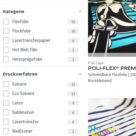
Kategorie
Flexfolie
55
Flockfolie
10
Lasertransferpapier
6
Hot Melt Film
1
Heissprägefolie
1
In 53 Farben verfügbar.
Poli-Tape
POLI-FLEX® PRE
Druckverfahren
Schneidbare Flexfolie | 100
Rückklebend
Solvent
13
Eco Solvent
13
Latex
9
Sublimation
6
Lasertransfer
6
Weißtoner
2