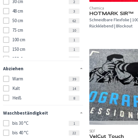
30 cm
2
Chemica
48 cm
3
In 6 Farben verfügbar.
HOTMARK SIR™
Schneidbare Flexfolie | 100
50 cm
62
Rückklebend | Blockout
75 cm
10
100 cm
1
150 cm
1
152,4 cm
2
Abziehen
Warm
39
Kalt
14
Heiß
8
Waschbeständigkeit
bis 30 °C
1
In 12 Farben verfügbar.
SEF
bis 40 °C
22
VelCut Touch