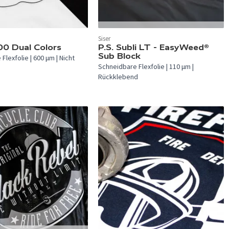
In 12 Farben verfügbar.
Siser
verfügbar.
00 Dual Colors
P.S. Subli LT - EasyWeed®
Sub Block
Flexfolie | 600 µm | Nicht
Schneidbare Flexfolie | 110 µm |
d
Rückklebend