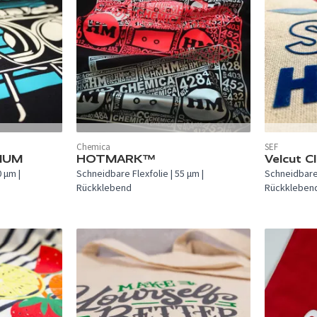
In 46 Farben verfügbar.
In 40 Farben
Chemica
SEF
MIUM
HOTMARK™
Velcut C
 µm |
Schneidbare Flexfolie | 55 µm |
Schneidbare 
Rückklebend
Rückkleben