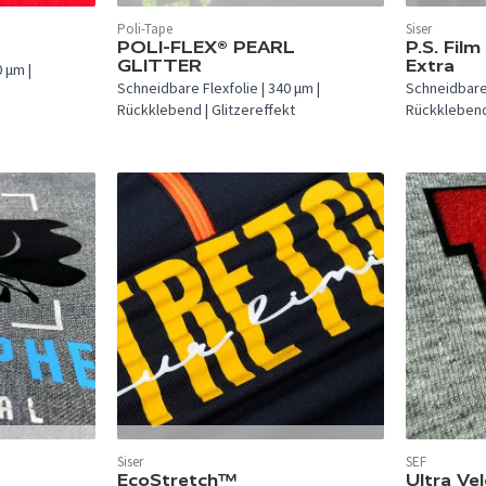
In 35 Farben verfügbar.
In 20 Farben
Poli-Tape
Siser
POLI-FLEX® PEARL
P.S. Fil
GLITTER
Extra
 µm |
Schneidbare Flexfolie | 340 µm |
Schneidbare 
Rückklebend | Glitzereffekt
Rückklebend
In 22 Farben verfügbar.
Siser
SEF
In 8 Farben 
EcoStretch™
Ultra Ve