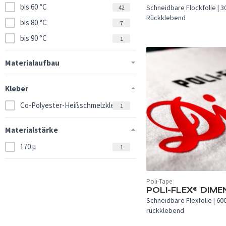
bis 60 °C
Schneidbare Flockfolie | 3
42
Rückklebend
bis 80 °C
7
bis 90 °C
1
Materialaufbau
Polyester
70
Kleber
Polyurethan
42
Co-Polyester-Heißschmelzkleber
1
Viskose
6
Polyamid
3
Materialstärke
PVC
2
170 µ
1
Polyurethan + Glasperlen
1
Polyestergewebe
1
Poli-Tape
In 8 Farben verfügbar.
POLI-FLEX® DIME
Schneidbare Flexfolie | 600
rückklebend