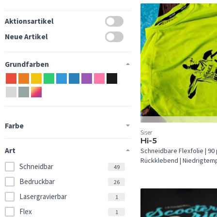
Aktionsartikel
Neue Artikel
Grundfarben
Farbe
In 38 Farben verfügbar.
Siser
Hi-5
Art
Schneidbare Flexfolie | 90 
Rückklebend | Niedrigtemp
Schneidbar
49
Bedruckbar
26
Lasergravierbar
1
Flex
1