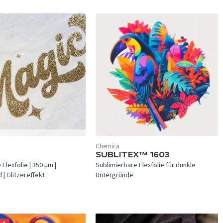
 verfügbar.
Chemica
In 1 Farbe verfügbar.
SUBLITEX™ 1603
Flexfolie | 350 µm |
Sublimierbare Flexfolie für dunkle
| Glitzereffekt
Untergründe