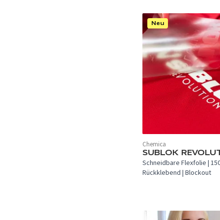
Neu
Chemica
In 1 Farbe verfügbar.
SUBLOK REVOLU
Schneidbare Flexfolie | 150
Rückklebend | Blockout