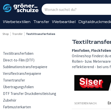
Werbetextilien
Transfer
Werbeartikel
Digitaldruckmed
Shop
Transfer
Textiltransferfolien
Textiltransfe
Flexfolien
,
Flockfolien
Textiltransferfolien
Onlineshop findest du e
Direct-to-Film (DTF)
Rollen- bzw. Meterware
Sublimationstransferpapiere
reflektierend - bei uns 
Versiflextransferpapiere
Tonertransfer
Übertragungsfolien
DTF Transfer Druckdienstleistung
Zubehör
SORTIEREN NACH:
Farbmusterkarten