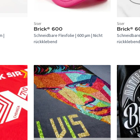
In 20 Farben verfügbar.
Siser
Siser
In 2 Farben 
Brick® 600
Brick® 6
m |
Schneidbare Flexfolie | 600 µm | Nicht
Schneidbare 
rückklebend
rückkleben