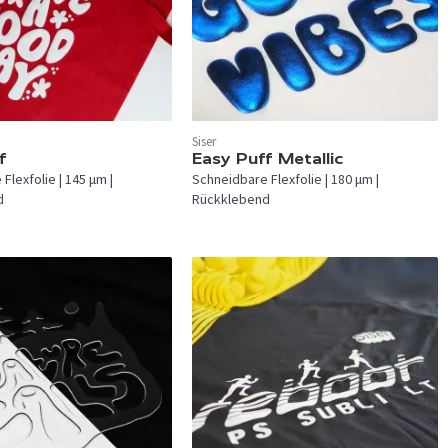
Siser
verfügbar.
In 8 Farben verfügbar.
f
Easy Puff Metallic
Flexfolie | 145 µm |
Schneidbare Flexfolie | 180 µm |
d
Rückklebend