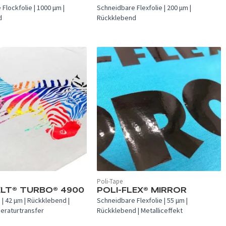
Flockfolie | 1000 µm |
Schneidbare Flexfolie | 200 µm |
d
Rückklebend
Poli-Tape
In 5 Farben verfügbar.
ELT® TURBO® 4900
POLI-FLEX® MIRROR
 | 42 µm | Rückklebend |
Schneidbare Flexfolie | 55 µm |
eraturtransfer
Rückklebend | Metalliceffekt