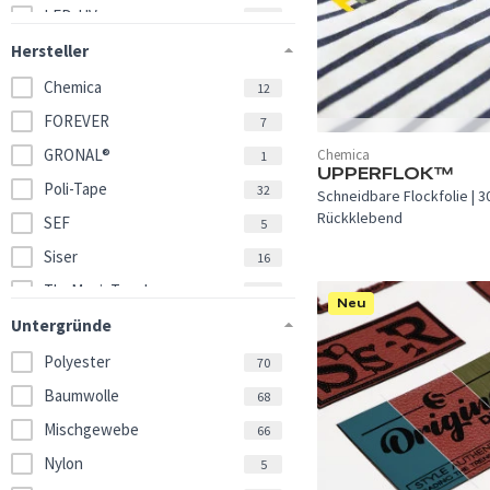
LED-UV
1
Hersteller
Chemica
12
FOREVER
7
In 23 Farben verfügbar.
GRONAL®
Chemica
1
UPPERFLOK™
Poli-Tape
32
Schneidbare Flockfolie | 3
Rückklebend
SEF
5
Siser
16
TheMagicTouch
2
Neu
Untergründe
Polyester
70
Baumwolle
68
Mischgewebe
66
Nylon
5