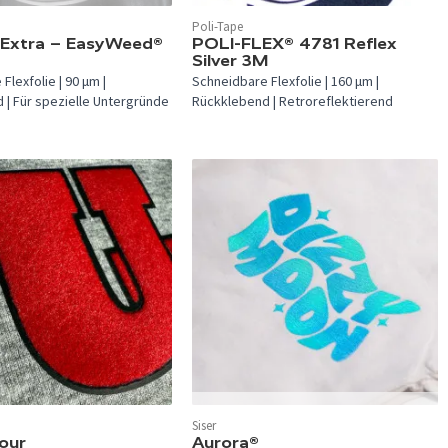
 verfügbar.
Poli-Tape
In 1 Farbe verfügbar.
m Extra – EasyWeed®
POLI-FLEX® 4781 Reflex
Silver 3M
Flexfolie | 90 µm |
Schneidbare Flexfolie | 160 µm |
 | Für spezielle Untergründe
Rückklebend | Retroreflektierend
In 10 Farben verfügbar.
Siser
verfügbar.
lour
Aurora®