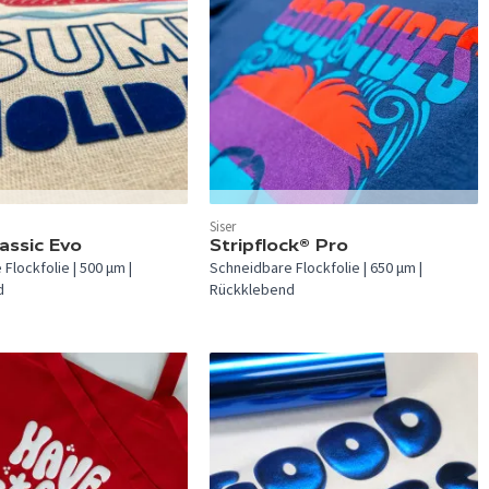
 verfügbar.
In 24 Farben verfügbar.
Siser
lassic Evo
Stripflock® Pro
Flockfolie | 500 µm |
Schneidbare Flockfolie | 650 µm |
d
Rückklebend