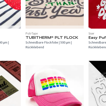
In 26 Farben verfügbar.
Poli-Tape
Siser
In 8 Farben 
TUBITHERM® PLT FLOCK
Easy Puf
00 µm |
Schneidbare Flockfolie | 500 µm |
Schneidbare 
Rückklebend
Rückkleben