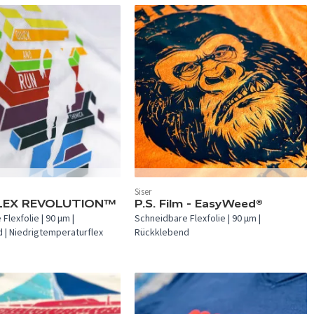
 verfügbar.
In 60 Farben verfügbar.
Siser
LEX REVOLUTION™
P.S. Film - EasyWeed®
Flexfolie | 90 µm |
Schneidbare Flexfolie | 90 µm |
 | Niedrigtemperaturflex
Rückklebend