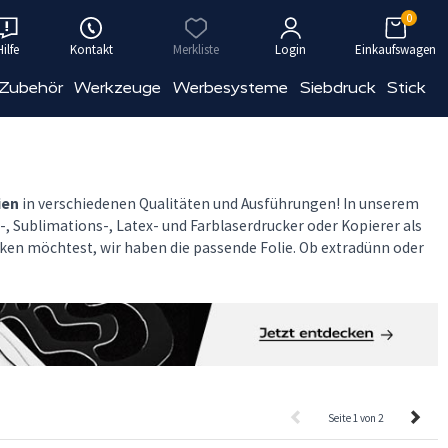
0
Hilfe
Kontakt
Merkliste
Login
Einkaufswagen
 Zubehör
Werkzeuge
Werbesysteme
Siebdruck
Stick
ien
in verschiedenen Qualitäten und Ausführungen! In unserem
, Sublimations-, Latex- und Farblaserdrucker oder Kopierer als
ken möchtest, wir haben die passende Folie. Ob extradünn oder
Seite 1 von 2