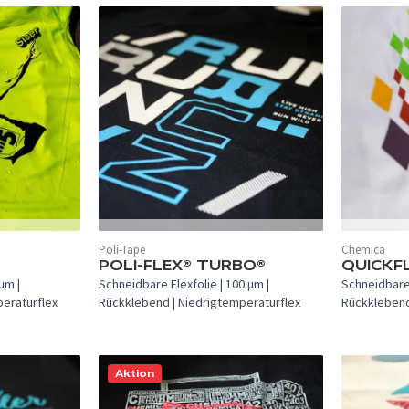
In 66 Farben verfügbar.
In 27 Farben
Poli-Tape
Chemica
POLI-FLEX® TURBO®
QUICKF
µm |
Schneidbare Flexfolie | 100 µm |
Schneidbare 
eraturflex
Rückklebend | Niedrigtemperaturflex
Rückklebend
Aktion