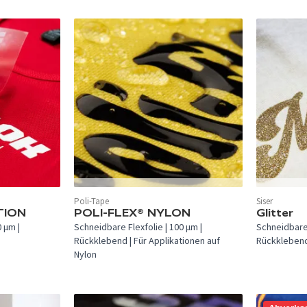
In 13 Farben verfügbar.
In 33 Farben
Poli-Tape
Siser
TION
POLI-FLEX® NYLON
Glitter
 µm |
Schneidbare Flexfolie | 100 µm |
Schneidbare 
Rückklebend | Für Applikationen auf
Rückklebend 
Nylon