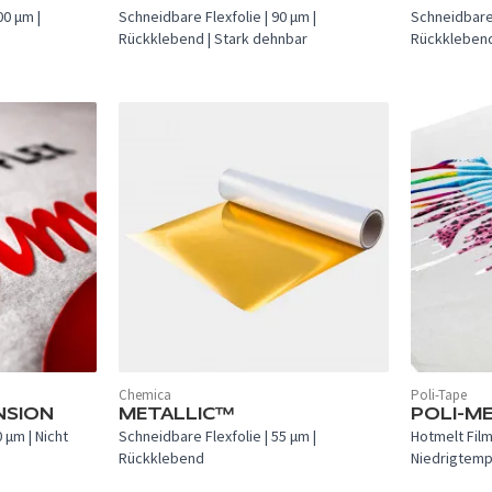
00 µm |
Schneidbare Flexfolie | 90 µm |
Schneidbare 
Rückklebend | Stark dehnbar
Rückkleben
Chemica
Poli-Tape
In 2 Farben verfügbar.
NSION
METALLIC™
POLI-M
 µm | Nicht
Schneidbare Flexfolie | 55 µm |
Hotmelt Film
Rückklebend
Niedrigtemp