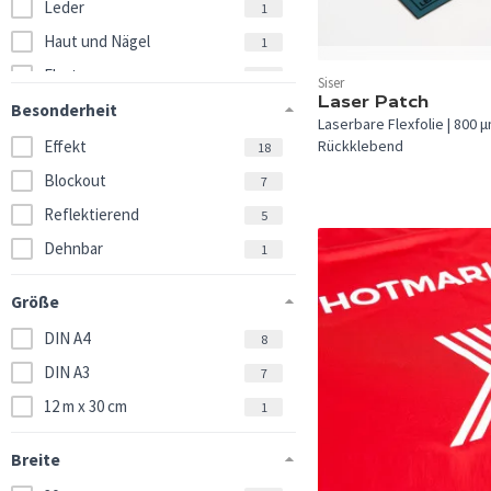
Leder
1
Haut und Nägel
1
Elastan
In 9 Farben verfügbar.
1
Siser
Laser Patch
Karton
Besonderheit
1
Laserbare Flexfolie | 800 µ
Papier
Effekt
1
Rückklebend
18
Blockout
7
Reflektierend
5
Dehnbar
1
Größe
DIN A4
8
DIN A3
7
12 m x 30 cm
1
Breite