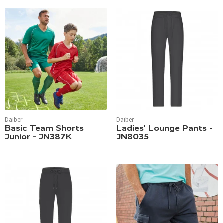
Daiber
Daiber
Basic Team Shorts
Ladies' Lounge Pants -
Junior - JN387K
JN8035