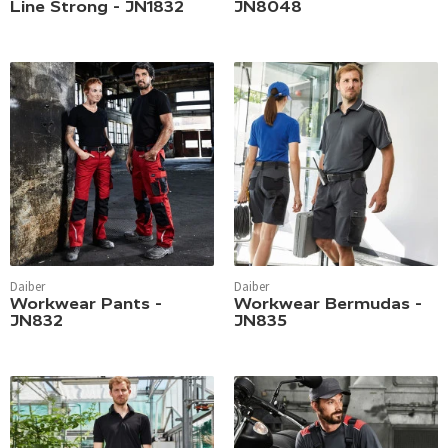
Line Strong - JN1832
JN8048
Daiber
Daiber
Workwear Pants -
Workwear Bermudas -
JN832
JN835