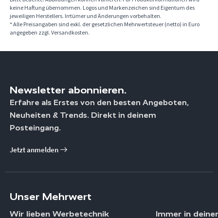
keine Haftung übernommen. Logos und Markenzeichen sind Eigentum des
jeweiligen Herstellers. Irrtümer und Änderungen vorbehalten.
* Alle Preisangaben sind exkl. der gesetzlichen Mehrwertsteuer (netto) in Euro
angegeben zzgl. Versandkosten.
Newsletter abonnieren.
Erfahre als Erstes von den besten Angeboten,
Neuheiten & Trends. Direkt in deinem
Posteingang.
Jetzt anmelden
Unser Mehrwert
Wir lieben Werbetechnik
Immer in deine