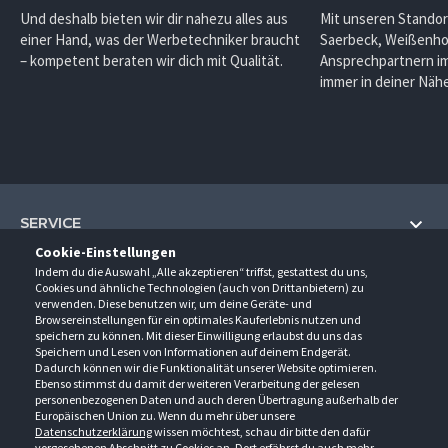
Und deshalb bieten wir dir nahezu alles aus
Mit unseren Standor
einer Hand, was der Werbetechniker braucht
Saerbeck, Weißenho
– kompetent beraten wir dich mit Qualität.
Ansprechpartnern im
immer in deiner Nähe
SERVICE
Cookie-Einstellungen
Hilfe und Information
Indem du die Auswahl „Alle akzeptieren“ triffst, gestattest du uns,
UNTERNEHMEN
Cookies und ähnliche Technologien (auch von Drittanbietern) zu
Fragen und Antworten (FAQ)
verwenden. Diese benutzen wir, um deine Geräte- und
Über uns
Browsereinstellungen für ein optimales Kauferlebnis nutzen und
Kontakt
KONTAKT
speichern zu können. Mit dieser Einwilligung erlaubst du uns das
Anfahrt
Newsletter
Speichern und Lesen von Informationen auf deinem Endgerät.
Gröner-Schulze GmbH
Dadurch können wir die Funktionalität unserer Website optimieren.
Ansprechpartner
ÖFFNUNGSZEITEN
Sarirstraße 5
Events
Ebenso stimmst du damit der weiteren Verarbeitung der gelesen
12529 Schönefeld
personenbezogenen Daten und auch deren Übertragung außerhalb der
Außendienstbesuch
Montag - Donnerstag
9:00 - 17:00
Downloads
Europäischen Union zu. Wenn du mehr über unsere
FOLGE UNS
Freitag
9:00 - 15:00
Datenschutzerklärung
wissen möchtest, schau dir bitte den dafür
Jobs & Ausbildung
Berlin-Schönefeld: +49 30 68 29 54-0
Kataloge
vorgesehenen Abschnitt zu Cookies an. Dort erfährst du auch mehr