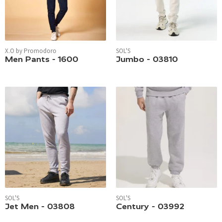
X.O by Promodoro
SOL'S
Men Pants - 1600
Jumbo - 03810
SOL'S
SOL'S
Jet Men - 03808
Century - 03992