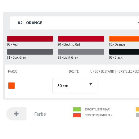
82 - ORANGE
95 - Red
94 - Electric Red
82 - Orange
81 - Cool Grey
89 - Light Grey
96 - Black
FARBE
BREITE
UNSER BESTAND | HERSTELLERB
SOFORT LIEFERBAR
Farbe
DERZEIT VERGRIFFEN