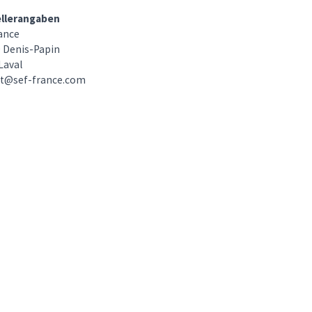
ellerangaben
ance
 Denis-Papin
Laval
ct@sef-france.com