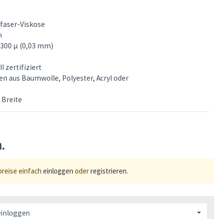
ofaser-Viskose
h
 300 μ (0,03 mm)
I zertifiziert
rten aus Baumwolle, Polyester, Acryl oder
 Breite
n.
preise einfach
einloggen
oder
registrieren
.
einloggen