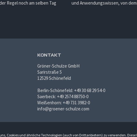
 der Regel noch am selben Tag
und Anwendungswissen, von dem d
KONTAKT
Gröner-Schulze GmbH
Sarirstraße 5
12529 Schönefeld
Berlin-Schönefeld: +49 30 68 29 54-0
Saerbeck: +49 2574 88750-0
Weißenhorn: +49 731 3982-0
info@groener-schulze.com
du uns, Cookies und ähnliche Technologien (auch von Drittanbietern) zu verwenden. Diese