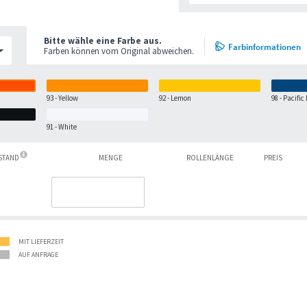
Bitte wähle eine Farbe aus.
Farbinformationen
Farben können vom Original abweichen.
93 - Yellow
92 - Lemon
98 - Pacific
91 - White
ESTAND
MENGE
ROLLENLÄNGE
PREIS
MIT LIEFERZEIT
AUF ANFRAGE