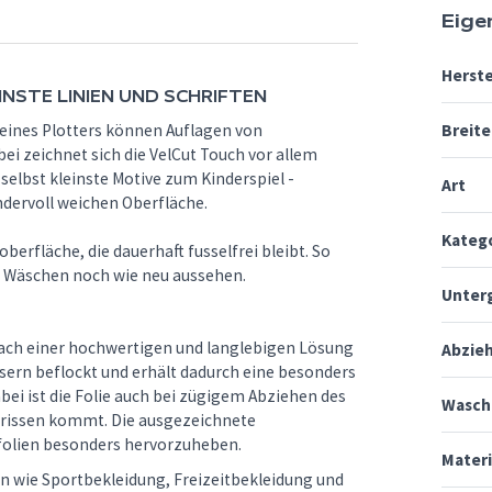
Eige
Herste
INSTE LINIEN UND SCHRIFTEN
 eines Plotters können Auflagen von
Breite
ei zeichnet sich die VelCut Touch vor allem
selbst kleinste Motive zum Kinderspiel -
Art
dervoll weichen Oberfläche.
Kateg
oberfläche, die dauerhaft fusselfrei bleibt. So
en Wäschen noch wie neu aussehen.
Unter
e nach einer hochwertigen und langlebigen Lösung
Abzie
fasern beflockt und erhält dadurch eine besonders
bei ist die Folie auch bei zügigem Abziehen des
Wasch
abrissen kommt. Die ausgezeichnete
kfolien besonders hervorzuheben.
Mater
ien wie Sportbekleidung, Freizeitbekleidung und