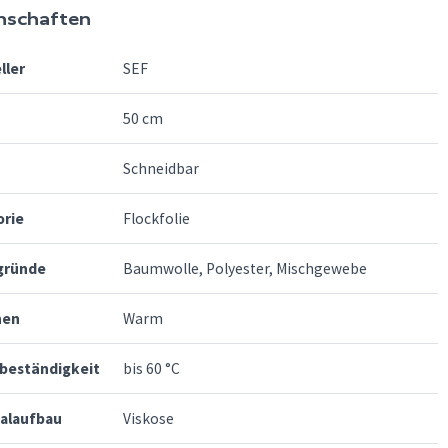
nschaften
ller
SEF
50 cm
Schneidbar
orie
Flockfolie
gründe
Baumwolle, Polyester, Mischgewebe
hen
Warm
beständigkeit
bis 60 °C
ialaufbau
Viskose