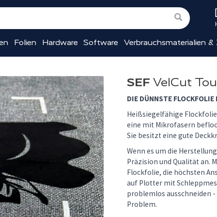
ien
Folien
Hardware
Software
Verbrauchsmaterialien &
SEF
VelCut To
DIE DÜNNSTE FLOCKFOLIE 
Heißsiegelfähige Flockfolie 
eine mit Mikrofasern befloc
Sie besitzt eine gute Deckkr
Wenn es um die Herstellung
Präzision und Qualität an. M
Flockfolie, die höchsten Ans
auf Plotter mit Schleppme
problemlos ausschneiden - a
Problem.