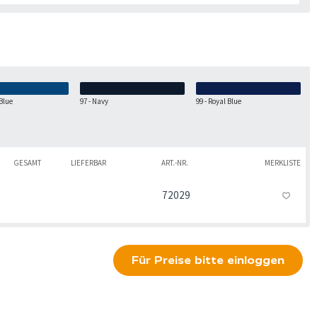
 Blue
97 - Navy
99 - Royal Blue
GESAMT
LIEFERBAR
ART.-NR.
MERKLISTE
72029
Für Preise bitte einloggen