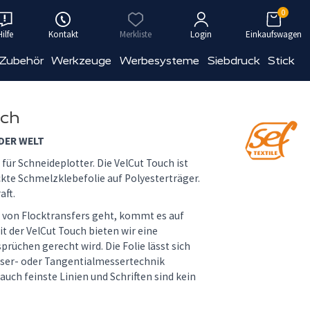
0
Hilfe
Kontakt
Merkliste
Login
Einkaufswagen
 Zubehör
Werkzeuge
Werbesysteme
Siebdruck
Stick
uch
DER WELT
für Schneideplotter. Die VelCut Touch ist
kte Schmelzklebefolie auf Polyesterträger.
aft.
 von Flocktransfers geht, kommt es auf
it der VelCut Touch bieten wir eine
prüchen gerecht wird. Die Folie lässt sich
sser- oder Tangentialmessertechnik
uch feinste Linien und Schriften sind kein