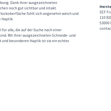
erbung. Dank ihrer ausgezeichneten
Herst
chen noch gut sichtbar und intakt.
SEF Fr
Flockoberfläche fühlt sich angenehm weich und
110 BD
e Haptik.
53000 
conta
für alle, die auf der Suche nach einer
sind. Mit ihrer ausgezeichneten Schneide- und
 und besonderen Haptik ist sie ein echtes