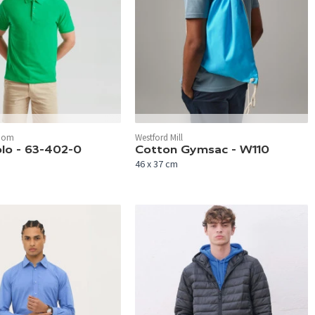
 verfügbar.
In 27 Farben verfügbar.
Loom
Westford Mill
lo - 63-402-0
Cotton Gymsac - W110
46 x 37 cm