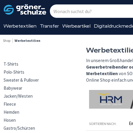
Werbetextilien
Transfer
Werbeartikel
Digitaldruckmed
Shop
Werbetextilien
Werbetextil
In unserem Großhandel 
T-Shirts
Gewerbetreibender o
Polo-Shirts
Werbetextilien
von SOL
Sweater & Pullover
Online Shop einfach un
Babywear
Jacken/Westen
Fleece
Hemden
Hosen
SORTIEREN NACH:
Gastro/Schürzen