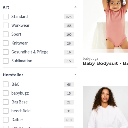
Art
Standard
825
Workwear
155
Sport
100
Knitwear
26
Gesundheit & Pflege
16
In 21 Farben verfügbar.
babybugz
Sublimation
15
Baby Bodysuit - B
Hersteller
B&C
66
babybugz
15
BagBase
22
beechfield
31
Daiber
618