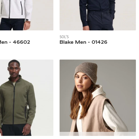
SOL'S
verfügbar.
In 3 Farben verfügbar.
Men - 46602
Blake Men - 01426