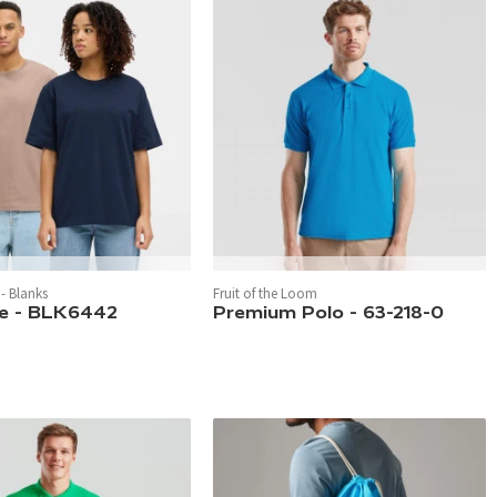
verfügbar.
In 17 Farben verfügbar.
- Blanks
Fruit of the Loom
ee - BLK6442
Premium Polo - 63-218-0