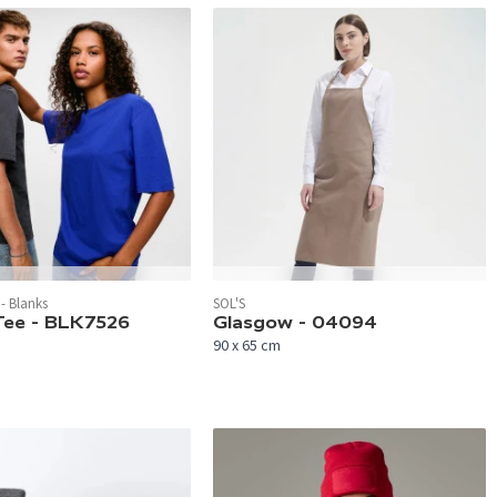
 verfügbar.
In 12 Farben verfügbar.
- Blanks
SOL'S
Tee - BLK7526
Glasgow - 04094
90 x 65 cm