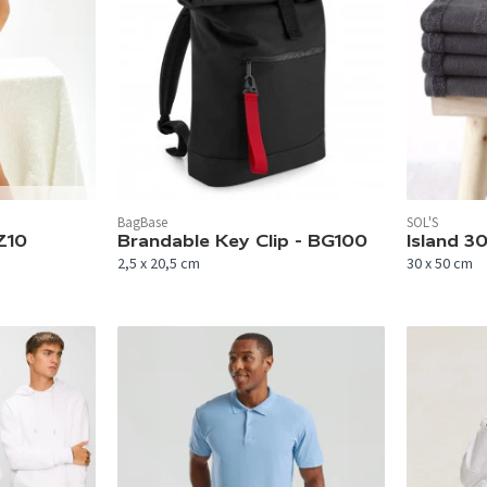
BagBase
SOL'S
In 8 Farben verfügbar.
In 8 Farben 
Z10
Brandable Key Clip - BG100
Island 3
2,5 x 20,5 cm
30 x 50 cm