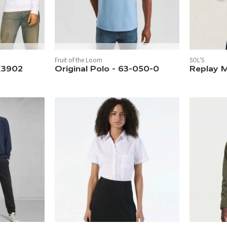
In 10 Farben verfügbar.
Fruit of the Loom
SOL'S
In 6 Farben 
K3902
Original Polo - 63-050-0
Replay 