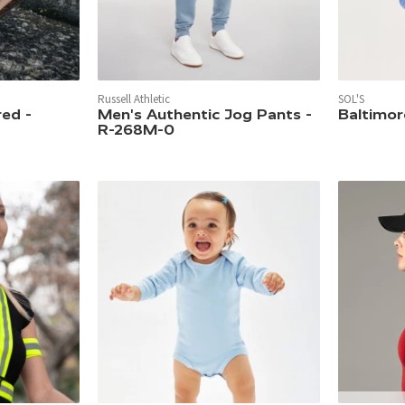
Russell Athletic
SOL'S
In 6 Farben verfügbar.
In 3 Farben 
ed -
Men's Authentic Jog Pants -
Baltimor
R-268M-0