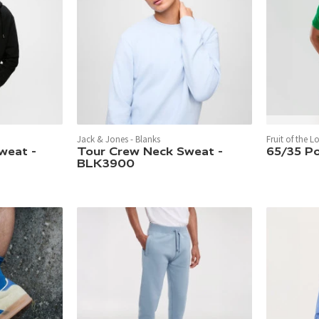
In 16 Farben
Jack & Jones - Blanks
Fruit of the 
In 8 Farben verfügbar.
weat -
Tour Crew Neck Sweat -
65/35 Po
BLK3900