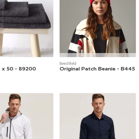
In 16 Farben verfügbar.
Beechfield
verfügbar.
0 x 50 - 89200
Original Patch Beanie - B445