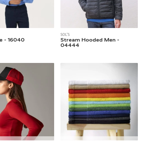
SOL'S
verfügbar.
In 2 Farben verfügbar.
e - 16040
Stream Hooded Men -
04444