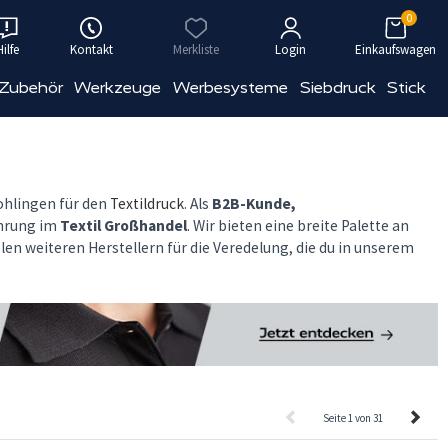
0
Hilfe
Kontakt
Merkliste
Login
Einkaufswagen
 Zubehör
Werkzeuge
Werbesysteme
Siebdruck
Stick
ohlingen für den
Textildruck
. Als
B2B-Kunde,
ahrung im
Textil Großhandel
. Wir bieten eine breite Palette an
len weiteren Herstellern für die Veredelung, die du in unserem
Seite 1 von 31