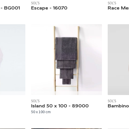
SOL'S
SOL'S
In 3 Farben verfügbar.
In 5 Farben 
 - BG001
Escape - 16070
Race Men
In 12 Farben verfügbar.
SOL'S
SOL'S
In 7 Farben 
Island 50 x 100 - 89000
Bambino
50 x 100 cm