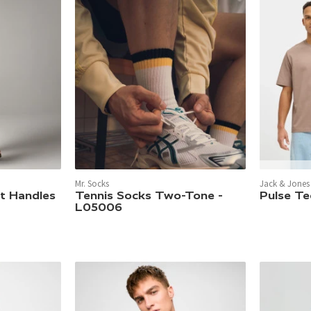
In 9 Farben 
Mr. Socks
Jack & Jones 
In 6 Farben verfügbar.
rt Handles
Tennis Socks Two-Tone -
Pulse T
L05006