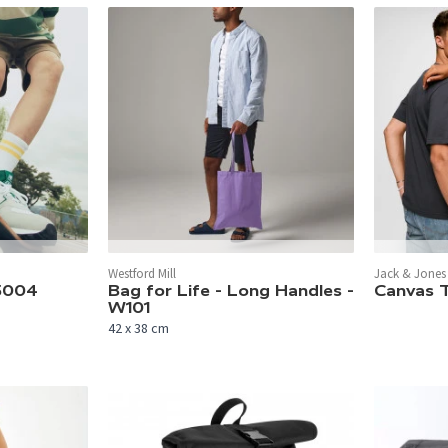
In 48 Farben verfügbar.
In 21 Farben
Westford Mill
Jack & Jones 
05004
Bag for Life - Long Handles -
Canvas 
W101
42 x 38 cm