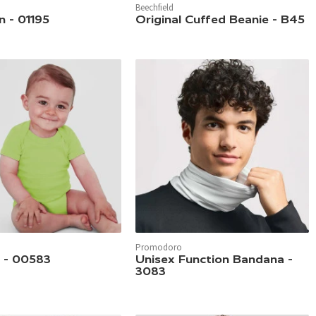
In 56 Farben verfügbar.
Beechfield
verfügbar.
 - 01195
Original Cuffed Beanie - B45
Promodoro
verfügbar.
In 4 Farben verfügbar.
 - 00583
Unisex Function Bandana -
3083