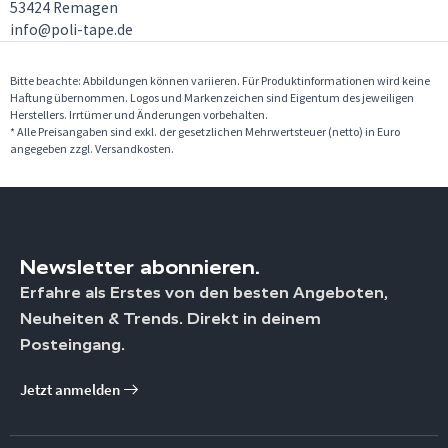
53424 Remagen
info@poli-tape.de
Bitte beachte: Abbildungen können variieren. Für Produktinformationen wird keine
Haftung übernommen. Logos und Markenzeichen sind Eigentum des jeweiligen
Herstellers. Irrtümer und Änderungen vorbehalten.
* Alle Preisangaben sind exkl. der gesetzlichen Mehrwertsteuer (netto) in Euro
angegeben zzgl. Versandkosten.
Newsletter abonnieren.
Erfahre als Erstes von den besten Angeboten,
Neuheiten & Trends. Direkt in deinem
Posteingang.
Jetzt anmelden