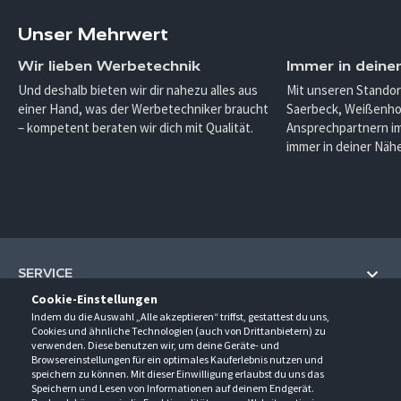
Unser Mehrwert
Wir lieben Werbetechnik
Immer in deine
Und deshalb bieten wir dir nahezu alles aus
Mit unseren Standor
einer Hand, was der Werbetechniker braucht
Saerbeck, Weißenho
– kompetent beraten wir dich mit Qualität.
Ansprechpartnern im
immer in deiner Nähe
SERVICE
Cookie-Einstellungen
Hilfe und Information
Indem du die Auswahl „Alle akzeptieren“ triffst, gestattest du uns,
UNTERNEHMEN
Cookies und ähnliche Technologien (auch von Drittanbietern) zu
Fragen und Antworten (FAQ)
verwenden. Diese benutzen wir, um deine Geräte- und
Über uns
Browsereinstellungen für ein optimales Kauferlebnis nutzen und
Kontakt
KONTAKT
speichern zu können. Mit dieser Einwilligung erlaubst du uns das
Anfahrt
Newsletter
Speichern und Lesen von Informationen auf deinem Endgerät.
Gröner-Schulze GmbH