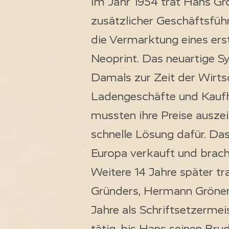
Im Jahr 1954 trat Hans Grö
zusätzlicher Geschäftsführ
die Vermarktung eines er
Neoprint. Das neuartige S
Damals zur Zeit der Wirt
Ladengeschäfte und Kaufhä
mussten ihre Preise ausze
schnelle Lösung dafür. Da
Europa verkauft und bracht
Weitere 14 Jahre später tr
Gründers, Hermann Gröner, 
Jahre als Schriftsetzermeis
tätig, bis Hans seinen Bru