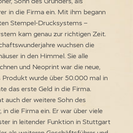
ner, Sohn des Gründers, als
er in die Firma ein. Mit ihm begann
sten Stempel-Drucksystems –
ystem kam genau zur richtigen Zeit.
schaftswunderjahre wuchsen die
user in den Himmel. Sie alle
ichnen und Neoprint war die neue,
s Produkt wurde über 50.000 mal in
e das erste Geld in die Firma.
at auch der weitere Sohn des
in die Firma ein. Er war über viele
ter in leitender Funktion in Stuttgart
der als weiteren Geschäftsführer und