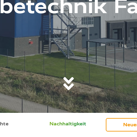
betechnik F
chte
Nachhaltigkeit
Neue