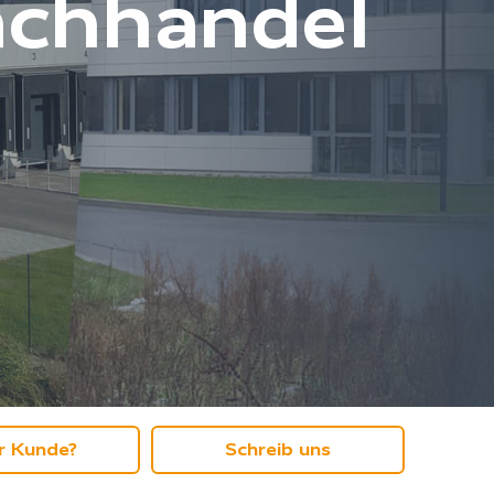
achhandel
r Kunde?
Schreib uns