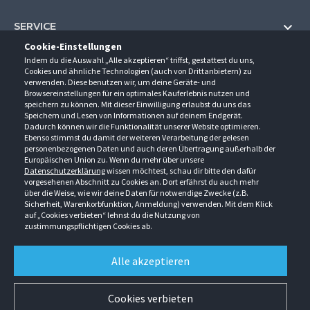
SERVICE
Cookie-Einstellungen
Hilfe und Information
Indem du die Auswahl „Alle akzeptieren“ triffst, gestattest du uns,
UNTERNEHMEN
Cookies und ähnliche Technologien (auch von Drittanbietern) zu
Fragen und Antworten (FAQ)
verwenden. Diese benutzen wir, um deine Geräte- und
Über uns
Browsereinstellungen für ein optimales Kauferlebnis nutzen und
Kontakt
KONTAKT
speichern zu können. Mit dieser Einwilligung erlaubst du uns das
Anfahrt
Newsletter
Speichern und Lesen von Informationen auf deinem Endgerät.
Gröner-Schulze GmbH
Dadurch können wir die Funktionalität unserer Website optimieren.
Ansprechpartner
ÖFFNUNGSZEITEN
Sarirstraße 5
Events
Ebenso stimmst du damit der weiteren Verarbeitung der gelesen
12529 Schönefeld
personenbezogenen Daten und auch deren Übertragung außerhalb der
Außendienstbesuch
Montag - Donnerstag
9:00 - 17:00
Downloads
Europäischen Union zu. Wenn du mehr über unsere
FOLGE UNS
Freitag
9:00 - 15:00
Datenschutzerklärung
wissen möchtest, schau dir bitte den dafür
Jobs & Ausbildung
Berlin-Schönefeld: +49 30 68 29 54-0
Kataloge
vorgesehenen Abschnitt zu Cookies an. Dort erfährst du auch mehr
Saerbeck: +49 2574 88750-0
Retouren/Reklamationen
über die Weise, wie wir deine Daten für notwendige Zwecke (z.B.
Weißenhorn: +49 731 3982-0
Sicherheit, Warenkorbfunktion, Anmeldung) verwenden. Mit dem Klick
auf „Cookies verbieten“ lehnst du die Nutzung von
info@groener-schulze.com
zustimmungspflichtigen Cookies ab.
AGB
Datenschutzbestimmungen
Impressum
Alle akzeptieren
Alle Rechte vorbehalten. © Gröner-Schulze GmbH 2026 Verkauf nur an Unternehmer,
Gewerbetreibende, Freiberufler und öffentliche Institutionen. Kein Verkauf an
Verbraucher. Alle Preise in EURO zzgl. MwSt ab Werk zzgl. Versandkosten. Irrtümer
Cookies verbieten
vorbehalten.