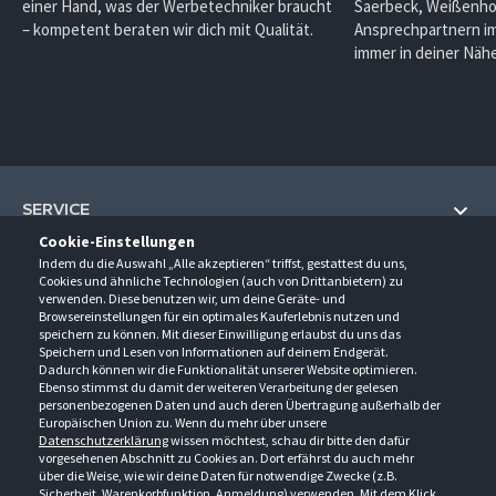
einer Hand, was der Werbetechniker braucht
Saerbeck, Weißenho
– kompetent beraten wir dich mit Qualität.
Ansprechpartnern im
immer in deiner Nähe
SERVICE
Cookie-Einstellungen
Hilfe und Information
Indem du die Auswahl „Alle akzeptieren“ triffst, gestattest du uns,
UNTERNEHMEN
Cookies und ähnliche Technologien (auch von Drittanbietern) zu
Fragen und Antworten (FAQ)
verwenden. Diese benutzen wir, um deine Geräte- und
Über uns
Browsereinstellungen für ein optimales Kauferlebnis nutzen und
Kontakt
KONTAKT
speichern zu können. Mit dieser Einwilligung erlaubst du uns das
Anfahrt
Newsletter
Speichern und Lesen von Informationen auf deinem Endgerät.
Gröner-Schulze GmbH
Dadurch können wir die Funktionalität unserer Website optimieren.
Ansprechpartner
ÖFFNUNGSZEITEN
Sarirstraße 5
Events
Ebenso stimmst du damit der weiteren Verarbeitung der gelesen
12529 Schönefeld
personenbezogenen Daten und auch deren Übertragung außerhalb der
Außendienstbesuch
Montag - Donnerstag
9:00 - 17:00
Downloads
Europäischen Union zu. Wenn du mehr über unsere
FOLGE UNS
Freitag
9:00 - 15:00
Datenschutzerklärung
wissen möchtest, schau dir bitte den dafür
Jobs & Ausbildung
Berlin-Schönefeld: +49 30 68 29 54-0
Kataloge
vorgesehenen Abschnitt zu Cookies an. Dort erfährst du auch mehr
Saerbeck: +49 2574 88750-0
Retouren/Reklamationen
über die Weise, wie wir deine Daten für notwendige Zwecke (z.B.
Weißenhorn: +49 731 3982-0
Sicherheit, Warenkorbfunktion, Anmeldung) verwenden. Mit dem Klick