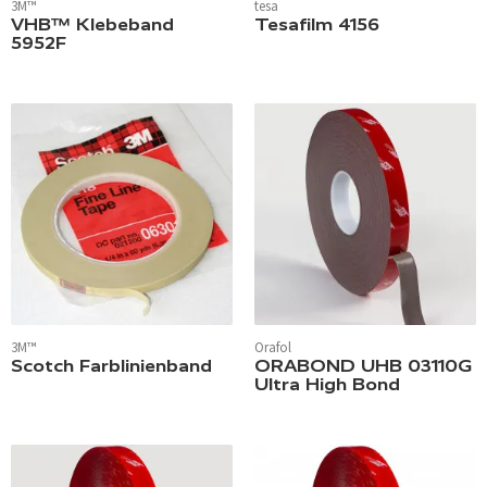
3M™
tesa
VHB™ Klebeband
Tesafilm 4156
5952F
3M™
Orafol
Scotch Farblinienband
ORABOND UHB 03110G
Ultra High Bond