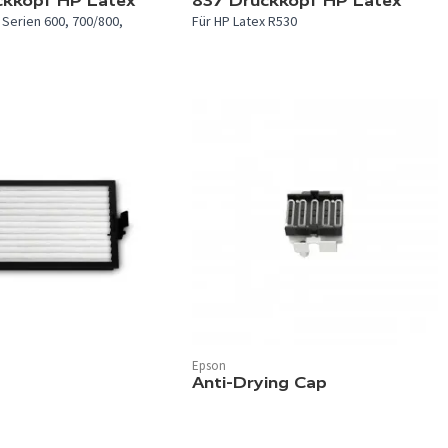
ckkopf HP Latex
837 Druckkopf HP Latex
 Serien 600, 700/800,
Für HP Latex R530
Epson
Anti-Drying Cap