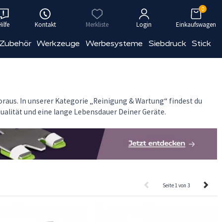
0
Hilfe
Kontakt
Merkliste
Login
Einkaufswagen
 Zubehör
Werkzeuge
Werbesysteme
Siebdruck
Stick
raus. In unserer Kategorie „Reinigung & Wartung“ findest du
qualität und eine lange Lebensdauer Deiner Geräte.
Seite 1 von 3