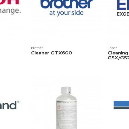
Brother
Epson
In 1 Farbe v
Cleaner GTX600
Cleaning
GSX/GS2