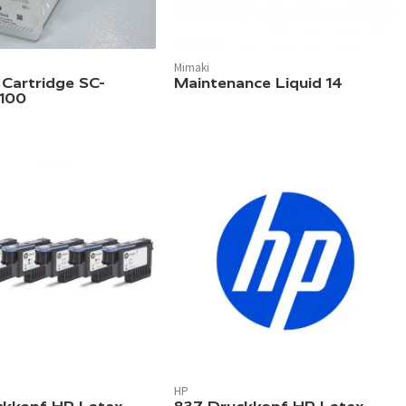
Mimaki
 Cartridge SC-
Maintenance Liquid 14
100
HP
verfügbar.
In 3 Farben verfügbar.