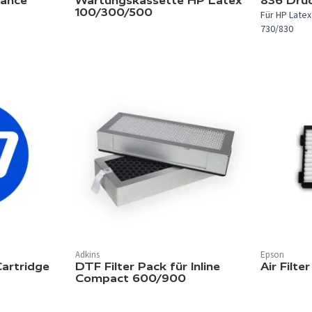
nance
Wartungskassette HP Latex
836 Dru
100/300/500
Für HP Latex
730/830
Adkins
Epson
artridge
DTF Filter Pack für Inline
Air Filter
Compact 600/900