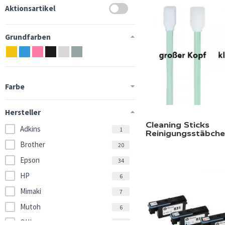
Aktionsartikel
Grundfarben
Farbe
Hersteller
Cleaning Sticks
Adkins
1
Reinigungsstäbch
Brother
20
Epson
34
HP
6
Mimaki
7
Mutoh
6
OKI
3