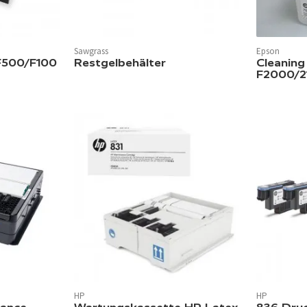
Sawgrass
Epson
F500/F100
Restgelbehälter
Cleaning
F2000/2
HP
HP
In 3 Farben 