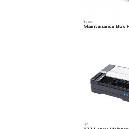
350 ml
1
2 Liter
1
Epson
800 ml
1
Maintenance Box 
700 ml
1
300 ml
1
400 Stück
1
HP