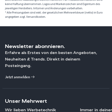
keine Haftung übernommen. Logos und Markenzeichen sind Eigentum des
jeweiligen Herstellers. Irrtümer und Änderungen vorbehalten.
* Alle Preisangaben sind exkl. der gesetzlichen Mehrwertsteuer (netto) in Euro
angegeben zzgl. Versandkosten.
Newsletter abonnieren.
Erfahre als Erstes von den besten Angeboten,
Neuheiten & Trends. Direkt in deinem
Posteingang.
Jetzt anmelden
Unser Mehrwert
Wir lieben Werbetechnik
Immer in deine