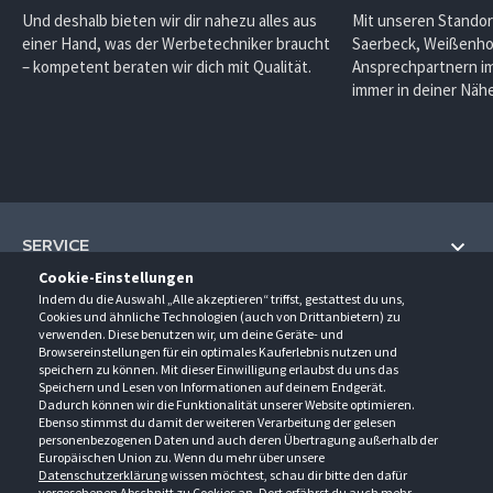
Und deshalb bieten wir dir nahezu alles aus
Mit unseren Standor
einer Hand, was der Werbetechniker braucht
Saerbeck, Weißenho
– kompetent beraten wir dich mit Qualität.
Ansprechpartnern im
immer in deiner Nähe
SERVICE
Cookie-Einstellungen
Hilfe und Information
Indem du die Auswahl „Alle akzeptieren“ triffst, gestattest du uns,
UNTERNEHMEN
Cookies und ähnliche Technologien (auch von Drittanbietern) zu
Fragen und Antworten (FAQ)
verwenden. Diese benutzen wir, um deine Geräte- und
Über uns
Browsereinstellungen für ein optimales Kauferlebnis nutzen und
Kontakt
KONTAKT
speichern zu können. Mit dieser Einwilligung erlaubst du uns das
Anfahrt
Newsletter
Speichern und Lesen von Informationen auf deinem Endgerät.
Gröner-Schulze GmbH
Dadurch können wir die Funktionalität unserer Website optimieren.
Ansprechpartner
ÖFFNUNGSZEITEN
Sarirstraße 5
Events
Ebenso stimmst du damit der weiteren Verarbeitung der gelesen
12529 Schönefeld
personenbezogenen Daten und auch deren Übertragung außerhalb der
Außendienstbesuch
Montag - Donnerstag
9:00 - 17:00
Downloads
Europäischen Union zu. Wenn du mehr über unsere
FOLGE UNS
Freitag
9:00 - 15:00
Datenschutzerklärung
wissen möchtest, schau dir bitte den dafür
Jobs & Ausbildung
Berlin-Schönefeld: +49 30 68 29 54-0
Kataloge
vorgesehenen Abschnitt zu Cookies an. Dort erfährst du auch mehr