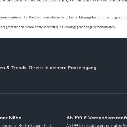
können variieren. Für Produktinformationen wird keine Haftung übernommen. Logos und 
. der gesetzlichen Mehrwertsteuer (netto) in Euro angegeben zzgl. Versandkosten.
en & Trends. Direkt in deinem Posteingang.
iner Nähe
Ab 199 € Versandkostenfr
ndorten in Berlin-Schönefeld,
Ab 199 € Einkaufswert entfallen 