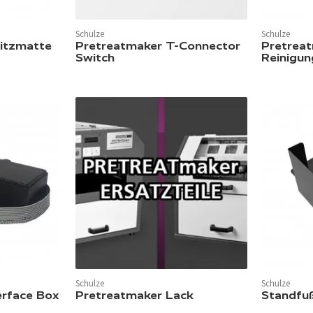
Schulze
Schulze
itzmatte
Pretreatmaker T-Connector
Pretrea
Switch
Reinigun
Schulze
Schulze
erface Box
Pretreatmaker Lack
Standfu