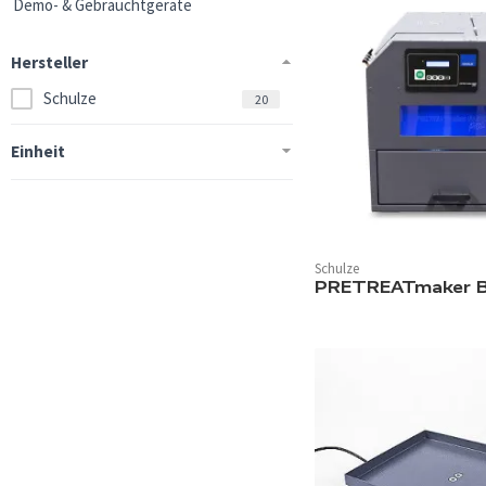
Demo- & Gebrauchtgeräte
Hersteller
Schulze
20
Einheit
10 ml
1
10 Liter
1
5 Liter
1
Schulze
PRETREATmaker 
2 Liter
1