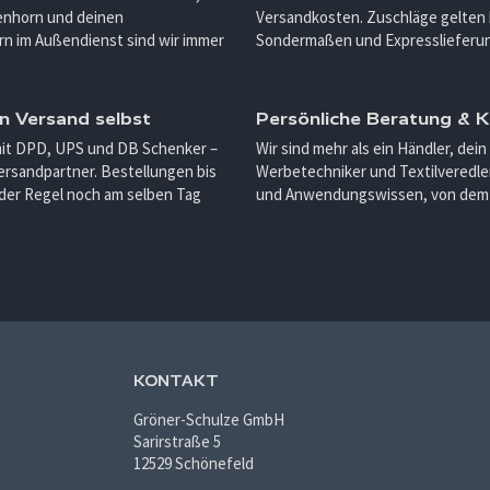
enhorn und deinen
Versandkosten. Zuschläge gelten 
n im Außendienst sind wir immer
Sondermaßen und Expresslieferu
n Versand selbst
Persönliche Beratung &
mit DPD, UPS und DB Schenker –
Wir sind mehr als ein Händler, dein
ersandpartner. Bestellungen bis
Werbetechniker und Textilveredler
 der Regel noch am selben Tag
und Anwendungswissen, von dem d
KONTAKT
Gröner-Schulze GmbH
Sarirstraße 5
12529 Schönefeld