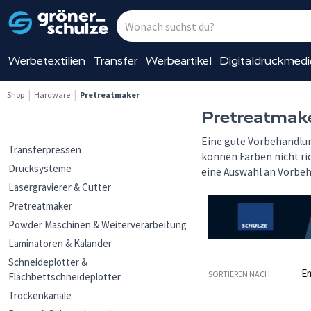
Werbetextilien
Transfer
Werbeartikel
Digitaldruckmed
Shop
Hardware
Pretreatmaker
Pretreatmak
Eine gute Vorbehandlun
Transferpressen
können Farben nicht ri
Drucksysteme
eine Auswahl an Vorbe
Lasergravierer & Cutter
Pretreatmaker
Powder Maschinen & Weiterverarbeitung
Laminatoren & Kalander
Schneideplotter &
SORTIEREN NACH:
Flachbettschneideplotter
Trockenkanäle