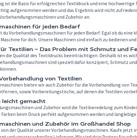
g ist die Basis für erfolgreichen Textildruck und eine hochwertig
chtig aufgenommen werden und das Ergebnis wird nicht zufriedens
 Vorbehandlungsmaschinen und Zubehör an.
aschinen für jeden Bedarf
t du Vorbehandlungsmaschinen für jeden Bedarf. Egal ob du eine kl
Maschine für dich. Unsere Maschinen sind einfach zu bedienen und 
ür Textilien – Das Problem mit Schmutz und Fe
 die Qualität des Textildrucks beeinträchtigen. Deshalb ist es wi
ehandlungsmaschinen sind speziell dafür konzipiert, Schmutz und F
können.
 Vorbehandlung von Textilien
schinen bieten wir auch Zubehör für die Vorbehandlung von Texti
ntfernen, sowie Vorbereitungstische, auf denen die Textilien vorb
g leicht gemacht
ungsmaschinen und Zubehör wird die Textilveredelung zum Kinderspie
ie Farben beim Druck perfekt aufgenommen werden und langlebige
maschinen und Zubehör im Großhandel Shop
 von der Qualität unserer Vorbehandlungsmaschinen. Kaufe jetzt 
 und unserer schnellen Lieferung. Wir sind dein Partner für erfol