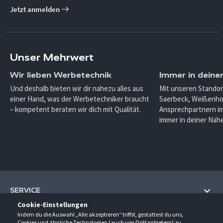
Jetzt anmelden
Unser Mehrwert
Wir lieben Werbetechnik
Immer in deine
Und deshalb bieten wir dir nahezu alles aus
Mit unseren Standor
einer Hand, was der Werbetechniker braucht
Saerbeck, Weißenho
– kompetent beraten wir dich mit Qualität.
Ansprechpartnern im
immer in deiner Nähe
SERVICE
Cookie-Einstellungen
Hilfe und Information
Indem du die Auswahl „Alle akzeptieren“ triffst, gestattest du uns,
UNTERNEHMEN
Cookies und ähnliche Technologien (auch von Drittanbietern) zu