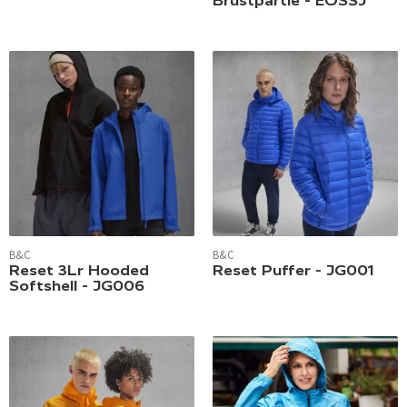
Brustpartie - EOSSJ
B&C
B&C
Reset 3Lr Hooded
Reset Puffer - JG001
Softshell - JG006