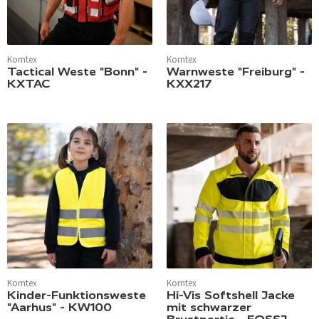
Korntex
Korntex
Tactical Weste "Bonn" -
Warnweste "Freiburg" -
KXTAC
KXX217
Korntex
Korntex
Kinder-Funktionsweste
Hi-Vis Softshell Jacke
"Aarhus" - KW100
mit schwarzer