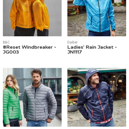
B&C
Daiber
#Reset Windbreaker -
Ladies' Rain Jacket -
JG003
JN1117