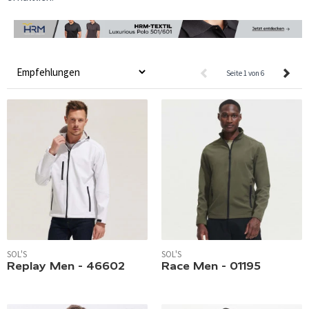
Seite 1 von 6
SOL'S
SOL'S
Replay Men - 46602
Race Men - 01195