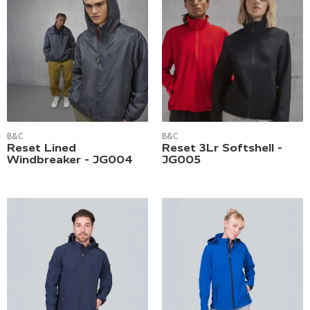
B&C
B&C
Reset Lined
Reset 3Lr Softshell -
Windbreaker - JG004
JG005