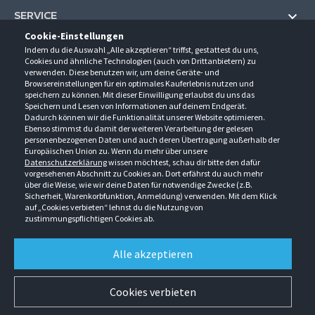
SERVICE
Cookie-Einstellungen
Hilfe und Information
Indem du die Auswahl „Alle akzeptieren“ triffst, gestattest du uns,
UNTERNEHMEN
Cookies und ähnliche Technologien (auch von Drittanbietern) zu
Fragen und Antworten (FAQ)
verwenden. Diese benutzen wir, um deine Geräte- und
Über uns
Browsereinstellungen für ein optimales Kauferlebnis nutzen und
Kontakt
KONTAKT
speichern zu können. Mit dieser Einwilligung erlaubst du uns das
Anfahrt
Newsletter
Speichern und Lesen von Informationen auf deinem Endgerät.
Gröner-Schulze GmbH
Dadurch können wir die Funktionalität unserer Website optimieren.
Ansprechpartner
ÖFFNUNGSZEITEN
Sarirstraße 5
Events
Ebenso stimmst du damit der weiteren Verarbeitung der gelesen
12529 Schönefeld
personenbezogenen Daten und auch deren Übertragung außerhalb der
Außendienstbesuch
Montag - Donnerstag
9:00 - 17:00
Downloads
Europäischen Union zu. Wenn du mehr über unsere
FOLGE UNS
Freitag
9:00 - 15:00
Datenschutzerklärung
wissen möchtest, schau dir bitte den dafür
Jobs & Ausbildung
Berlin-Schönefeld: +49 30 68 29 54-0
Kataloge
vorgesehenen Abschnitt zu Cookies an. Dort erfährst du auch mehr
Saerbeck: +49 2574 88750-0
Retouren/Reklamationen
über die Weise, wie wir deine Daten für notwendige Zwecke (z.B.
Weißenhorn: +49 731 3982-0
Sicherheit, Warenkorbfunktion, Anmeldung) verwenden. Mit dem Klick
auf „Cookies verbieten“ lehnst du die Nutzung von
info@groener-schulze.com
zustimmungspflichtigen Cookies ab.
AGB
Datenschutzbestimmungen
Impressum
Alle akzeptieren
Alle Rechte vorbehalten. © Gröner-Schulze GmbH 2026 Verkauf nur an Unternehmer,
Gewerbetreibende, Freiberufler und öffentliche Institutionen. Kein Verkauf an
Verbraucher. Alle Preise in EURO zzgl. MwSt ab Werk zzgl. Versandkosten. Irrtümer
Cookies verbieten
vorbehalten.