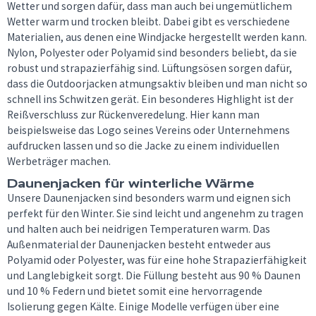
Wetter und sorgen dafür, dass man auch bei ungemütlichem
Wetter warm und trocken bleibt. Dabei gibt es verschiedene
Materialien, aus denen eine Windjacke hergestellt werden kann.
Nylon, Polyester oder Polyamid sind besonders beliebt, da sie
robust und strapazierfähig sind. Lüftungsösen sorgen dafür,
dass die Outdoorjacken atmungsaktiv bleiben und man nicht so
schnell ins Schwitzen gerät. Ein besonderes Highlight ist der
Reißverschluss zur Rückenveredelung. Hier kann man
beispielsweise das Logo seines Vereins oder Unternehmens
aufdrucken lassen und so die Jacke zu einem individuellen
Werbeträger machen.
Daunenjacken für winterliche Wärme
Unsere Daunenjacken sind besonders warm und eignen sich
perfekt für den Winter. Sie sind leicht und angenehm zu tragen
und halten auch bei neidrigen Temperaturen warm. Das
Außenmaterial der Daunenjacken besteht entweder aus
Polyamid oder Polyester, was für eine hohe Strapazierfähigkeit
und Langlebigkeit sorgt. Die Füllung besteht aus 90 % Daunen
und 10 % Federn und bietet somit eine hervorragende
Isolierung gegen Kälte. Einige Modelle verfügen über eine