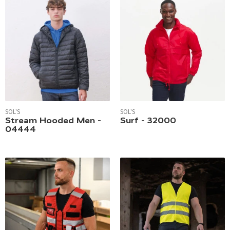
SOL'S
SOL'S
Stream Hooded Men -
Surf - 32000
04444