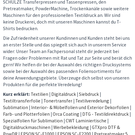
SCHULZE Transferpressen und Tassenpressen, den
Pretreatmaker, PowderMachine, Trockenkanäle sowie weitere
Maschinen für den professionellen Textildruck an. Wir sind
keine Druckerei, doch mit unseren Maschinen kannst du T-
Shirts bedrucken.
Die Zufriedenheit unserer Kundinnen und Kunden steht bei uns
an erster Stelle und das spiegelt sich auch in unserem Service
wider: Unser Team an Fachpersonal steht dir jederzeit bei
Fragen oder Problemen mit Rat und Tat zur Seite und berät dich
gern! Wir helfen dir bei der Auswahl des richtigen Drucksystems
sowie bei der Auswahl des passenden Foliensortiments für
deine Anwendungsgebiete. Überzeuge dich selbst von unseren
Produkten für die perfekte Veredelung!
Kurz erklärt:
Textilien
|
Digitaldruck
|
Siebdruck
|
Textiltransferfolie
|
Tonertransfer
|
Textilveredelung
|
Sublimation
|
Interior- & Möbelfolien und Exterior Dekorfolien
|
Farb- und Plotterfolien
|
Orca Coating
|
DTG - Textildirektdruck
|
Spezialfolien für Sublimation
|
CWT Laminiertische
|
Digitaldruckmaschinen
|
Werbebekleidung
|
GTXpro DTF &
PowDR
|
EPSON SC-F1000
|
EPSON SC-F2200
|
Pretreatmaker 5