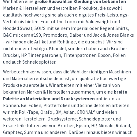
Wir haben eine
große Auswahl an Kleidung von bekannten
Marken & Herstellern und vertreiben Produkte, die sowohl
qualitativ hochwertig sind als auch ein gutes Preis-Leistungs-
Verhältnis bieten. Fruit of the Loom mit Valueweight und
Hooded Sweat, SOL'S mit seinem Imperial oder Regent Shirts,
B&C mit dem #190, Promodoro, Daiber und Jack & Jones Blanks
- wir haben die Artikel und Rohlinge, die du suchst! Wir sind
nicht nur ein Textilgroßhandel, sondern haben auch Brother
Drucker, HP Tintenpatronen, Tintenpatronen Epson, Folien
und auch Schneideplotter.
Werbetechniker wissen, dass die Wahl der richtigen Maschinen
und Materialien entscheidend ist, um qualitativ hochwertige
Produkte zu erstellen. Wir arbeiten mit einer Vielzahl von
bekannten Marken & Herstellern zusammen, um eine
breite
Palette an Materialien und Drucksystemen
anbieten zu
können. Bei Folien, Plotterfolien und Schneidefolien arbeiten
wir mit Poli-Tape, Orafol, 3M, Aslan, GRONAL® und vielen
weiteren Herstellern. Drucksysteme, Schneideplotter und
Ersatzteile führen wir von Brother, Epson, HP, Mimaki, Roland,
Graphtec, Summa und anderen. Darüber hinaus bieten wir auch