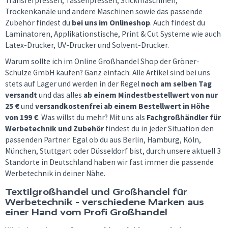
Transferpressen, Tassenpressen, Stickmaschinen,
Trockenkanäle und andere Maschinen sowie das passende
Zubehör findest du
bei uns im Onlineshop
. Auch findest du
Laminatoren, Applikationstische, Print & Cut Systeme wie auch
Latex-Drucker, UV-Drucker und Solvent-Drucker.
Warum sollte ich im Online Großhandel Shop der Gröner-
Schulze GmbH kaufen? Ganz einfach: Alle Artikel sind bei uns
stets auf Lager und werden in der Regel
noch am selben Tag
versandt
und das alles
ab einem Mindestbestellwert von nur
25 €
und
versandkostenfrei ab einem Bestellwert in Höhe
von 199 €
. Was willst du mehr? Mit uns als
Fachgroßhändler für
Werbetechnik und Zubehör
findest du in jeder Situation den
passenden Partner. Egal ob du aus Berlin, Hamburg, Köln,
München, Stuttgart oder Düsseldorf bist, durch unsere aktuell 3
Standorte in Deutschland haben wir fast immer die passende
Werbetechnik in deiner Nähe.
Textilgroßhandel und Großhandel für
Werbetechnik - verschiedene Marken aus
einer Hand vom Profi Großhandel