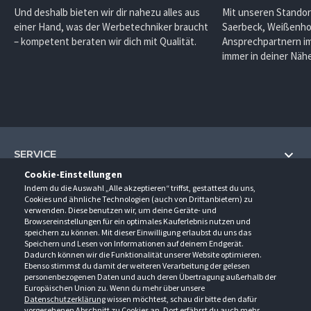
Und deshalb bieten wir dir nahezu alles aus
Mit unseren Standor
einer Hand, was der Werbetechniker braucht
Saerbeck, Weißenho
– kompetent beraten wir dich mit Qualität.
Ansprechpartnern im
immer in deiner Nähe
SERVICE
Cookie-Einstellungen
Hilfe und Information
Indem du die Auswahl „Alle akzeptieren“ triffst, gestattest du uns,
UNTERNEHMEN
Cookies und ähnliche Technologien (auch von Drittanbietern) zu
Fragen und Antworten (FAQ)
verwenden. Diese benutzen wir, um deine Geräte- und
Über uns
Browsereinstellungen für ein optimales Kauferlebnis nutzen und
Kontakt
KONTAKT
speichern zu können. Mit dieser Einwilligung erlaubst du uns das
Anfahrt
Speichern und Lesen von Informationen auf deinem Endgerät.
Newsletter
Gröner-Schulze GmbH
Dadurch können wir die Funktionalität unserer Website optimieren.
Ansprechpartner
ÖFFNUNGSZEITEN
Sarirstraße 5
Events
Ebenso stimmst du damit der weiteren Verarbeitung der gelesen
12529 Schönefeld
personenbezogenen Daten und auch deren Übertragung außerhalb der
Außendienstbesuch
Montag - Donnerstag
9:00 - 17:00
Downloads
Europäischen Union zu. Wenn du mehr über unsere
FOLGE UNS
Freitag
9:00 - 15:00
Datenschutzerklärung
wissen möchtest, schau dir bitte den dafür
Jobs & Ausbildung
Berlin-Schönefeld: +49 30 68 29 54-0
Kataloge
vorgesehenen Abschnitt zu Cookies an. Dort erfährst du auch mehr