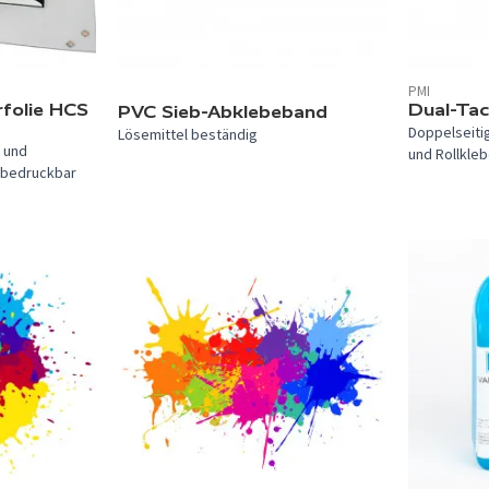
PMI
rfolie HCS
Dual-Tac
PVC Sieb-Abklebeband
Doppelseitig
Lösemittel beständig
- und
und Rollkleb
g bedruckbar