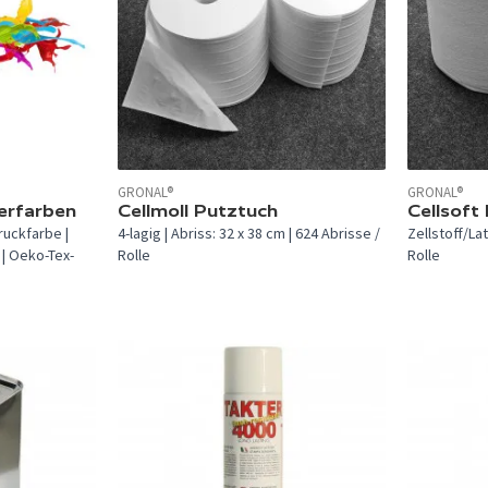
GRONAL®
GRONAL®
erfarben
Cellmoll Putztuch
Cellsoft
uckfarbe |
4-lagig | Abriss: 32 x 38 cm | 624 Abrisse /
Zellstoff/La
 | Oeko-Tex-
Rolle
Rolle