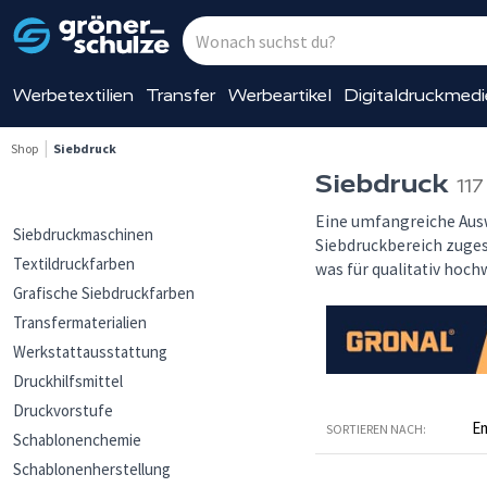
Werbetextilien
Transfer
Werbeartikel
Digitaldruckmed
Shop
Siebdruck
Siebdruck
117
Eine umfangreiche Aus
Siebdruckmaschinen
Siebdruckbereich zugesc
Textildruckfarben
was für qualitativ hoch
Grafische Siebdruckfarben
Transfermaterialien
Werkstattausstattung
Druckhilfsmittel
Druckvorstufe
SORTIEREN NACH:
Schablonenchemie
Schablonenherstellung