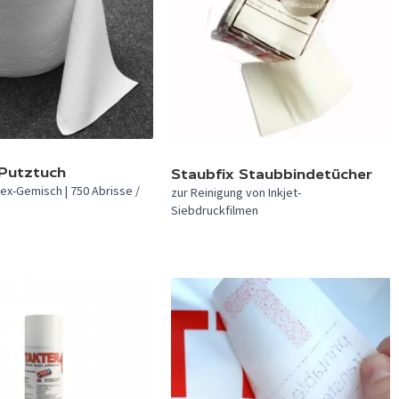
 Putztuch
Staubfix Staubbindetücher
tex-Gemisch | 750 Abrisse /
zur Reinigung von Inkjet-
Siebdruckfilmen