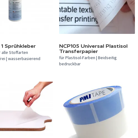
In 1 Farbe verfügbar.
1 Sprühkleber
NCP105 Universal Plastisol
Transferpapier
 alle Stoffarten
für Plastisol-Farben | Beidseitig
frei | wasserbasierend
bedruckbar