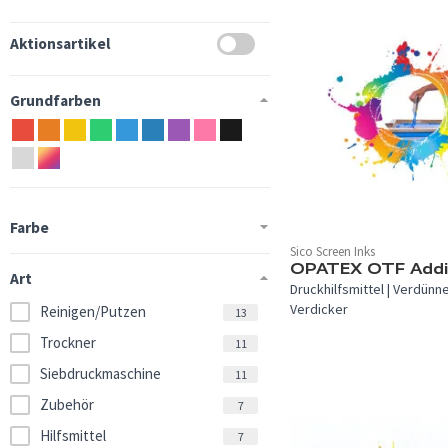
Aktionsartikel
Grundfarben
Farbe
Sico Screen Inks
OPATEX OTF Addi
Art
Druckhilfsmittel | Verdünner
Verdicker
Reinigen/Putzen
13
Trockner
11
Siebdruckmaschine
11
Zubehör
7
Hilfsmittel
7