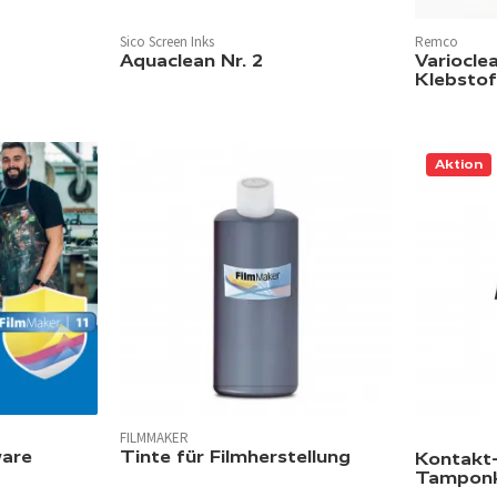
Sico Screen Inks
Remco
Aquaclean Nr. 2
Variocl
Klebstof
Aktion
FILMMAKER
In 1 Farbe verfügbar.
ware
Tinte für Filmherstellung
Kontakt-
Tamponk