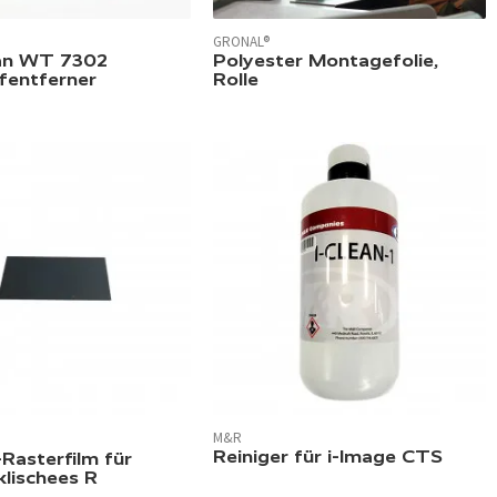
GRONAL®
ean WT 7302
Polyester Montagefolie,
fentferner
Rolle
M&R
Reiniger für i-Image CTS
Rasterfilm für
lischees R