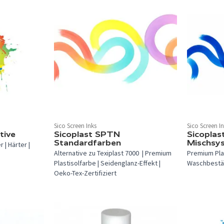
In 29 Farben verfügbar.
In 11 Farben
Sico Screen Inks
Sico Screen I
tive
Sicoplast SPTN
Sicopla
Standardfarben
Mischsy
 | Härter |
Alternative zu Texiplast 7000 | Premium
Premium Plas
Plastisolfarbe | Seidenglanz-Effekt |
Waschbestä
Oeko-Tex-Zertifiziert