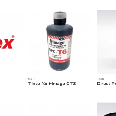
M&R
Saati
In 1 Farbe verfügbar.
Tinte für i-Image CTS
Direct P