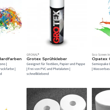
GRONAL®
Sico Screen I
In 7 Farben 
ardfarben
Grotex Sprühkleber
Opatex 
ono |
Geeignet für Textilien, Papier und Pappe
Semiopake B
uckfarbe |
| Frei von PVC und Phatalaten |
| Wasserbas
nd
schnellklebend