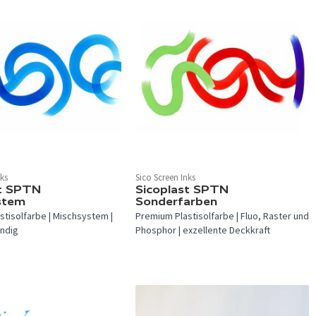
 verfügbar.
In 12 Farben verfügbar.
nks
Sico Screen Inks
st SPTN
Sicoplast SPTN
stem
Sonderfarben
tisolfarbe | Mischsystem |
Premium Plastisolfarbe | Fluo, Raster und
ndig
Phosphor | exzellente Deckkraft