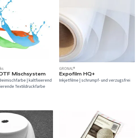
nks
GRONAL®
verfügbar.
OTF Mischsystem
Expofilm HQ+
eimischfarbe | kaltfixierend
Inkjetfilme | schrumpf- und verzugsfrei
ierende Textildruckfarbe