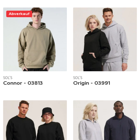
Abverkauf
SOL'S
SOL'S
Connor - 03813
Origin - 03991