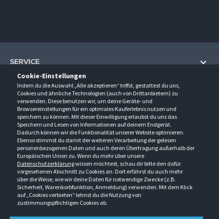
SERVICE
Cookie-Einstellungen
Hilfe und Information
Indem du die Auswahl „Alle akzeptieren“ triffst, gestattest du uns,
UNTERNEHMEN
Cookies und ähnliche Technologien (auch von Drittanbietern) zu
Fragen und Antworten (FAQ)
verwenden. Diese benutzen wir, um deine Geräte- und
Über uns
Browsereinstellungen für ein optimales Kauferlebnis nutzen und
Kontakt
KONTAKT
speichern zu können. Mit dieser Einwilligung erlaubst du uns das
Anfahrt
Newsletter
Speichern und Lesen von Informationen auf deinem Endgerät.
Gröner-Schulze GmbH
Dadurch können wir die Funktionalität unserer Website optimieren.
Ansprechpartner
ÖFFNUNGSZEITEN
Sarirstraße 5
Events
Ebenso stimmst du damit der weiteren Verarbeitung der gelesen
12529 Schönefeld
personenbezogenen Daten und auch deren Übertragung außerhalb der
Außendienstbesuch
Montag - Donnerstag
9:00 - 17:00
Downloads
Europäischen Union zu. Wenn du mehr über unsere
FOLGE UNS
Freitag
9:00 - 15:00
Datenschutzerklärung
wissen möchtest, schau dir bitte den dafür
Jobs & Ausbildung
Berlin-Schönefeld: +49 30 68 29 54-0
Kataloge
vorgesehenen Abschnitt zu Cookies an. Dort erfährst du auch mehr
Saerbeck: +49 2574 88750-0
Retouren/Reklamationen
über die Weise, wie wir deine Daten für notwendige Zwecke (z.B.
Weißenhorn: +49 731 3982-0
Sicherheit, Warenkorbfunktion, Anmeldung) verwenden. Mit dem Klick
auf „Cookies verbieten“ lehnst du die Nutzung von
info@groener-schulze.com
zustimmungspflichtigen Cookies ab.
AGB
Datenschutzbestimmungen
Impressum