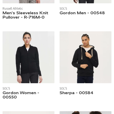
Russell Athletic
SOL'S
Men's Sleeveless Knit
Gordon Men - 00548
Pullover - R-716M-0
SOL'S
SOL'S
Gordon Women -
Sherpa - 00584
00550