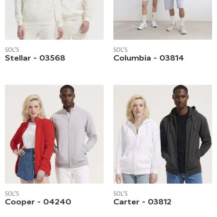
SOL'S
SOL'S
Stellar - 03568
Columbia - 03814
SOL'S
SOL'S
Cooper - 04240
Carter - 03812