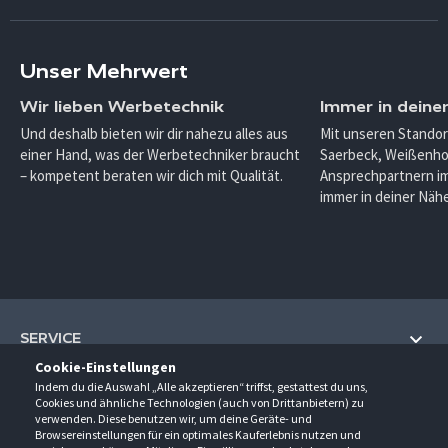
Unser Mehrwert
Wir lieben Werbetechnik
Immer in deine
Und deshalb bieten wir dir nahezu alles aus
Mit unseren Standor
einer Hand, was der Werbetechniker braucht
Saerbeck, Weißenho
– kompetent beraten wir dich mit Qualität.
Ansprechpartnern im
immer in deiner Nähe
SERVICE
Cookie-Einstellungen
Hilfe und Information
Indem du die Auswahl „Alle akzeptieren“ triffst, gestattest du uns,
UNTERNEHMEN
Cookies und ähnliche Technologien (auch von Drittanbietern) zu
Fragen und Antworten (FAQ)
verwenden. Diese benutzen wir, um deine Geräte- und
Über uns
Browsereinstellungen für ein optimales Kauferlebnis nutzen und
Kontakt
KONTAKT