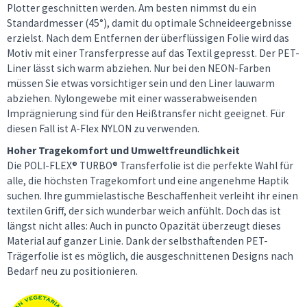
Plotter geschnitten werden. Am besten nimmst du ein
Standardmesser (45°), damit du optimale Schneideergebnisse
erzielst. Nach dem Entfernen der überflüssigen Folie wird das
Motiv mit einer Transferpresse auf das Textil gepresst. Der PET-
Liner lässt sich warm abziehen. Nur bei den NEON-Farben
müssen Sie etwas vorsichtiger sein und den Liner lauwarm
abziehen. Nylongewebe mit einer wasserabweisenden
Imprägnierung sind für den Heißtransfer nicht geeignet. Für
diesen Fall ist A-Flex NYLON zu verwenden.
Hoher Tragekomfort und Umweltfreundlichkeit
Die POLI-FLEX® TURBO® Transferfolie ist die perfekte Wahl für
alle, die höchsten Tragekomfort und eine angenehme Haptik
suchen. Ihre gummielastische Beschaffenheit verleiht ihr einen
textilen Griff, der sich wunderbar weich anfühlt. Doch das ist
längst nicht alles: Auch in puncto Opazität überzeugt dieses
Material auf ganzer Linie. Dank der selbsthaftenden PET-
Trägerfolie ist es möglich, die ausgeschnittenen Designs nach
Bedarf neu zu positionieren.