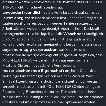
ein klarer Wettbewerbsvorteil. Hinzu kommt, dass POLI-FLEX
TURBO nicht nur schnell, sondern auch
ist. Die Folie lässt sich gut schneiden,
anwenderfreundlich
und dank der selbstklebenden Trägerfolie
leicht entgittern
sauber positionieren. Dadurch werden Fehler reduziert und
Arbeitsabläufe weiter beschleunigt. Auch die hohe Deckkraft,
die angenehme textile Haptik und die
Waschbeständigkeit
bis 60 °C sprechen für den Einsatz im Alltag. Zudem ist die
Folie für viele Textilarten geeignet und bei den meisten Farben
sogar
, was kreative und
mehrlagig verpressbar
professionelle Designs ermöglicht. Insgesamt zeigt sich, dass
POLI-FLEX TURBO weit mehr ist als nur eine normale
Flexfolie. Sie verbindet schnelle Verarbeitung,
, hohe Qualität und
materialschonende Eigenschaften
vielseitige Einsatzmöglichkeiten in einem Produkt. Wer T-
Shirts effizient, wirtschaftlich und gleichzeitig hochwertig
veredeln möchte, trifft mit POLI-FLEX TURBO eine sehr gute
Entscheidung. Besonders die kurzen Presszeiten machen sie
zu einer idealen Lösung für alle, die ihre Produktivität erhöhen
und ihre Produktionsprozesse spürbar optimieren wollen.