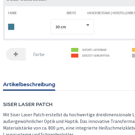
FARBE
BREITE
UNSER BESTAND | HERSTELLERBE
SOFORT LIEFERBAR
Farbe
DERZEIT VERGRIFFEN
Artikelbeschreibung
SISER
LASER PATCH
Mit Siser Laser Patch erstellst du hochwertige dreidimensionale
außergewöhnlicher Optik und Haptik. Das innovative Transferma
Materialstärke von ca. 800 µm, eine integrierte Heißschmelzkleb
Lasersysteme und Schneideplotter.