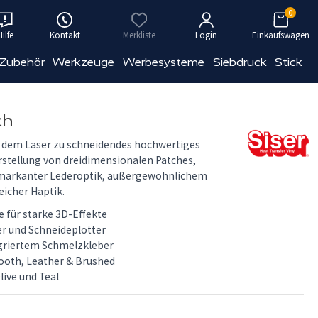
0
Hilfe
Kontakt
Merkliste
Login
Einkaufswagen
 Zubehör
Werkzeuge
Werbesysteme
Siebdruck
Stick
ch
it dem Laser zu schneidendes hochwertiges
erstellung von dreidimensionalen Patches,
markanter Lederoptik, außergewöhnlichem
icher Haptik.
 für starke 3D-Effekte
er und Schneideplotter
egriertem Schmelzkleber
ooth, Leather & Brushed
live und Teal