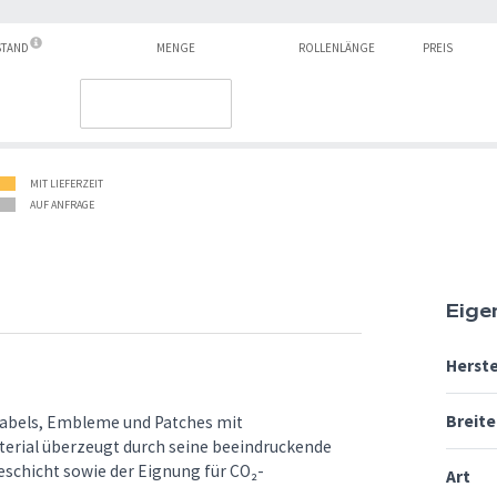
STAND
MENGE
ROLLENLÄNGE
PREIS
MIT LIEFERZEIT
AUF ANFRAGE
Eige
Herste
Breite
 Labels, Embleme und Patches mit
terial überzeugt durch seine beeindruckende
eschicht sowie der Eignung für CO₂-
Art