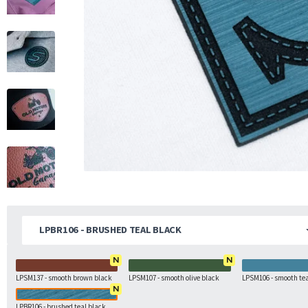
LPBR106 - BRUSHED TEAL BLACK
N
N
LPSM137 - smooth brown black
LPSM107 - smooth olive black
LPSM106 - smooth tea
N
LPBR106 - brushed teal black