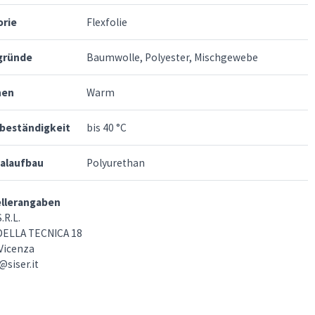
orie
Flexfolie
gründe
Baumwolle, Polyester, Mischgewebe
hen
Warm
beständigkeit
bis 40 °C
ialaufbau
Polyurethan
ellerangaben
.R.L.
DELLA TECNICA 18
Vicenza
@siser.it