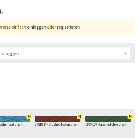
n.
preise einfach
einloggen
oder
registrieren
.
einloggen
N
N
N
eather teal black
LPBR137 - brushed brown black
LPBR107 - brushed olive black