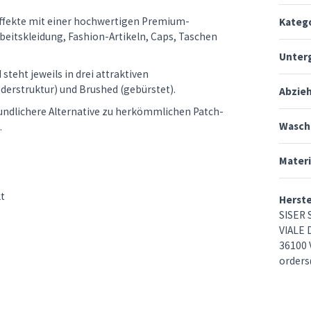
ffekte mit einer hochwertigen Premium-
Kateg
rbeitskleidung, Fashion-Artikeln, Caps, Taschen
Unter
 steht jeweils in drei attraktiven
derstruktur) und Brushed (gebürstet).
Abzie
undlichere Alternative zu herkömmlichen Patch-
Wasch
.
Mater
kt
Herst
SISER S
VIALE 
36100 
orders