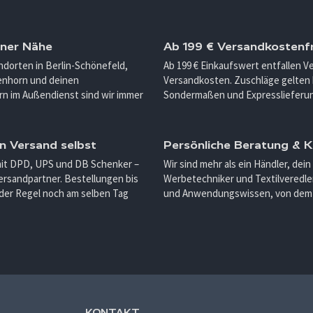
iner Nähe
Ab 199 € Versandkostenfr
ndorten in Berlin-Schönefeld,
Ab 199 € Einkaufswert entfallen 
enhorn und deinen
Versandkosten. Zuschläge gelten 
n im Außendienst sind wir immer
Sondermaßen und Expresslieferu
n Versand selbst
Persönliche Beratung &
mit DPD, UPS und DB Schenker –
Wir sind mehr als ein Händler, dein
ersandpartner. Bestellungen bis
Werbetechniker und Textilveredler
 der Regel noch am selben Tag
und Anwendungswissen, von dem d
KONTAKT