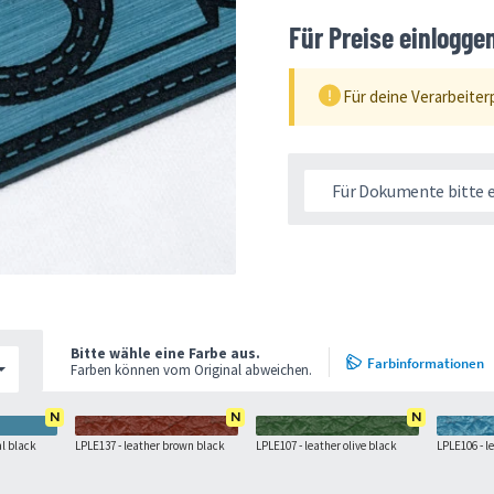
Für Preise einlogge
Für deine Verarbeiter
Für Dokumente bitte 
Bitte wähle eine Farbe aus.
Farbinformationen
Farben können vom Original abweichen.
N
N
N
l black
LPLE137 - leather brown black
LPLE107 - leather olive black
LPLE106 - l