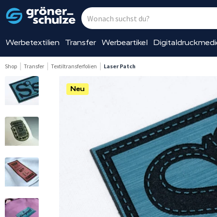
Werbetextilien
Transfer
Werbeartikel
Digitaldruckmed
Shop
Transfer
Textiltransferfolien
Laser Patch
Neu