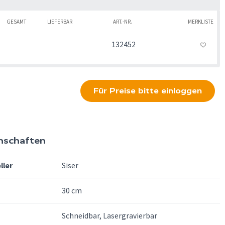
GESAMT
LIEFERBAR
ART.-NR.
MERKLISTE
132452
Für Preise bitte einloggen
nschaften
ller
Siser
30 cm
Schneidbar, Lasergravierbar