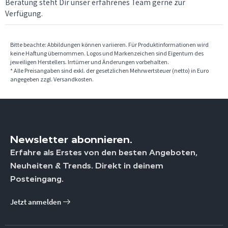
Beratung steht Dir unser erfahrenes Team gerne zur
Verfügung.
Bitte beachte: Abbildungen können variieren. Für Produktinformationen wird
keine Haftung übernommen. Logos und Markenzeichen sind Eigentum des
jeweiligen Herstellers. Irrtümer und Änderungen vorbehalten.
* Alle Preisangaben sind exkl. der gesetzlichen Mehrwertsteuer (netto) in Euro
angegeben zzgl. Versandkosten.
Newsletter abonnieren.
Erfahre als Erstes von den besten Angeboten,
Neuheiten & Trends. Direkt in deinem
Posteingang.
Jetzt anmelden