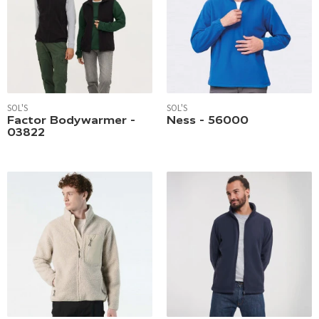
SOL'S
SOL'S
Factor Bodywarmer -
Ness - 56000
03822