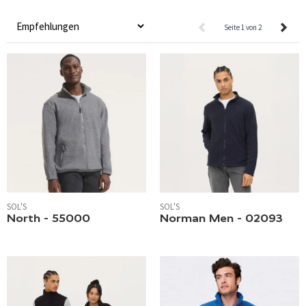
Seite 1 von 2
SOL'S
SOL'S
North - 55000
Norman Men - 02093