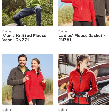
Daiber
Daiber
Men's Knitted Fleece
Ladies' Fleece Jacket -
Vest - JN774
JN781
Daiber
Daiber