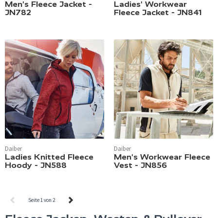
Men's Fleece Jacket -
Ladies' Workwear
JN782
Fleece Jacket - JN841
Daiber
Daiber
Ladies Knitted Fleece
Men's Workwear Fleece
Hoody - JN588
Vest - JN856
Seite 1 von 2