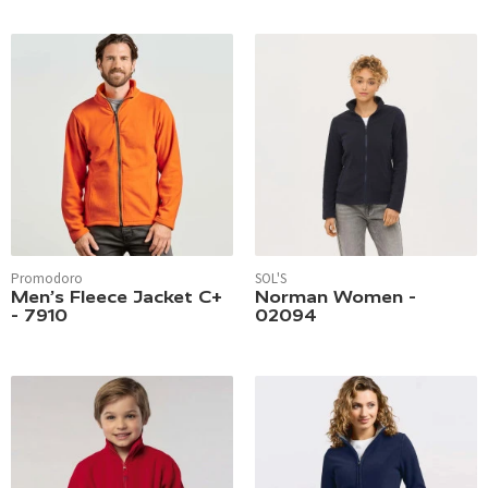
Promodoro
SOL'S
Men’s Fleece Jacket C+
Norman Women -
- 7910
02094