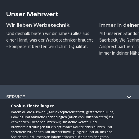
Unser Mehrwert
Wir lieben Werbetechnik
Immer in deine
Und deshalb bieten wir dir nahezu alles aus
Mit unseren Standor
einer Hand, was der Werbetechniker braucht
Saerbeck, Weißenho
– kompetent beraten wir dich mit Qualität.
Ansprechpartnern im
immer in deiner Nähe
SERVICE
Cookie-Einstellungen
Hilfe und Information
Indem du die Auswahl „Alle akzeptieren“ triffst, gestattest du uns,
UNTERNEHMEN
Cookies und ähnliche Technologien (auch von Drittanbietern) zu
Fragen und Antworten (FAQ)
verwenden. Diese benutzen wir, um deine Geräte- und
Über uns
Browsereinstellungen für ein optimales Kauferlebnis nutzen und
Kontakt
KONTAKT
speichern zu können. Mit dieser Einwilligung erlaubst du uns das
Anfahrt
Newsletter
Speichern und Lesen von Informationen auf deinem Endgerät.