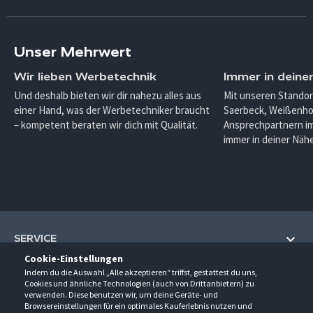
Unser Mehrwert
Wir lieben Werbetechnik
Immer in deine
Und deshalb bieten wir dir nahezu alles aus
Mit unseren Standor
einer Hand, was der Werbetechniker braucht
Saerbeck, Weißenho
– kompetent beraten wir dich mit Qualität.
Ansprechpartnern im
immer in deiner Nähe
SERVICE
Cookie-Einstellungen
Hilfe und Information
Indem du die Auswahl „Alle akzeptieren“ triffst, gestattest du uns,
UNTERNEHMEN
Cookies und ähnliche Technologien (auch von Drittanbietern) zu
Fragen und Antworten (FAQ)
verwenden. Diese benutzen wir, um deine Geräte- und
Über uns
Browsereinstellungen für ein optimales Kauferlebnis nutzen und
Kontakt
KONTAKT