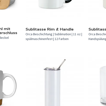
In 12 Farben verfügbar.
In 3 Farben 
hl mit
Sublitasse Rim & Handle
Sublitas
rschluss
Orca Beschichtung | Sublimation | 11 oz |
Orca Beschic
sdeckel
spülmaschinenfest | 12 Farben
Handspülung