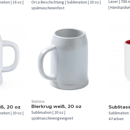
Laser | 700 
tion | 16 oz |
Orca Beschichtung | Sublimation | 20 oz |
| Handspülun
spülmaschinenfest
Stamina
In 1 Farbe verfügbar.
In 4 Farben 
Bierkrug weiß, 20 oz
ß, 20 oz
Sublitas
Sublimation | 20 oz |
tion | 20 oz |
Sublimation 
spülmaschinengeeignet
4 Farben