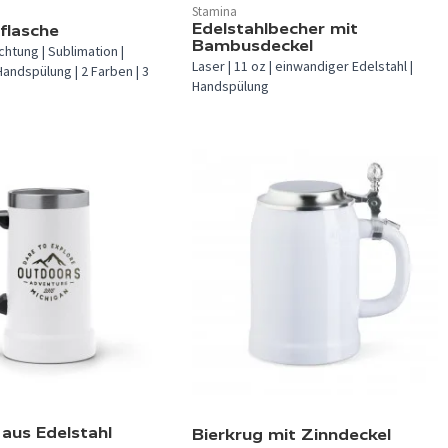
Stamina
verfügbar.
In 1 Farbe verfügbar.
Edelstahlbecher mit
kflasche
Bambusdeckel
htung | Sublimation |
Laser | 11 oz | einwandiger Edelstahl |
Handspülung | 2 Farben | 3
Handspülung
verfügbar.
In 1 Farbe verfügbar.
 aus Edelstahl
Bierkrug mit Zinndeckel