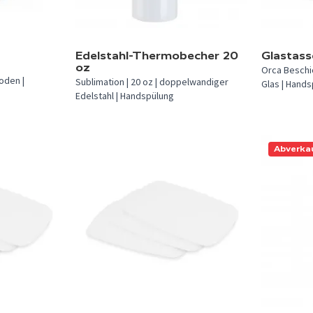
In 2 Farben verfügbar.
In 2 Farben 
Edelstahl-Thermobecher 20
Glastass
oz
Orca Beschic
oden |
Sublimation | 20 oz | doppelwandiger
Glas | Hand
Edelstahl | Handspülung
Abverka