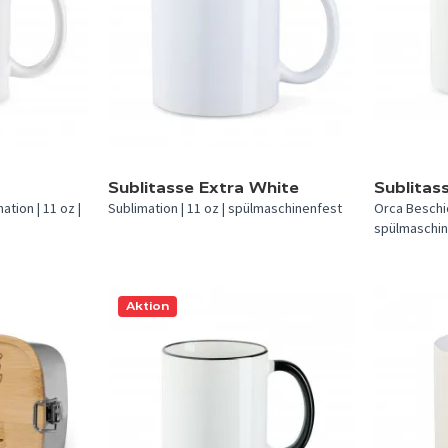
In 16 Farben
In 1 Farbe verfügbar.
Sublitasse Extra White
Sublita
tion | 11 oz |
Sublimation | 11 oz | spülmaschinenfest
Orca Beschic
spülmaschin
Aktion