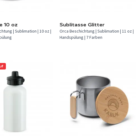
verfügbar.
In 7 Farben verfügbar.
e 10 oz
Sublitasse Glitter
htung | Sublimation | 10 oz |
Orca Beschichtung | Sublimation | 11 oz |
spülung
Handspülung | 7 Farben
uf