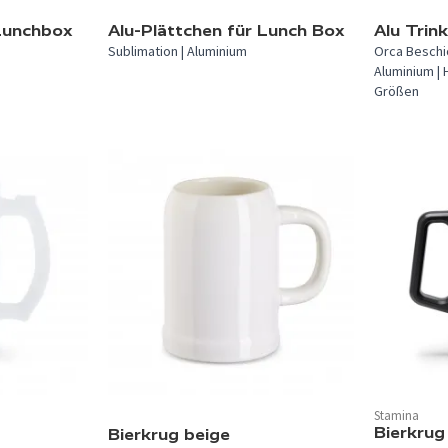
In 1 Farbe verfügbar.
In 2 Farben 
 Lunchbox
Alu-Plättchen für Lunch Box
Alu Trin
Sublimation | Aluminium
Orca Beschic
Aluminium | 
Größen
Stamina
In 1 Farbe verfügbar.
In 5 Farben 
Bierkrug
Bierkrug beige