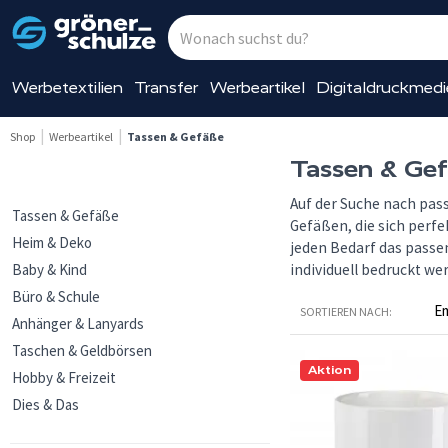
Werbetextilien
Transfer
Werbeartikel
Digitaldruckmed
Shop
Werbeartikel
Tassen & Gefäße
Tassen & Ge
Auf der Suche nach pas
Tassen & Gefäße
Gefäßen, die sich perf
Heim & Deko
jeden Bedarf das pass
Baby & Kind
individuell bedruckt w
Büro & Schule
SORTIEREN NACH:
Anhänger & Lanyards
Taschen & Geldbörsen
Aktion
Hobby & Freizeit
Dies & Das