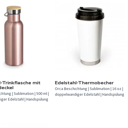
verfügbar.
In 2 Farben verfügbar.
l-Trinkflasche mit
Edelstahl-Thermobecher
eckel
Orca Beschichtung | Sublimation | 16 oz |
htung | Sublimation | 500 ml |
doppelwandiger Edelstahl | Handspülung
ger Edelstahl | Handspülung