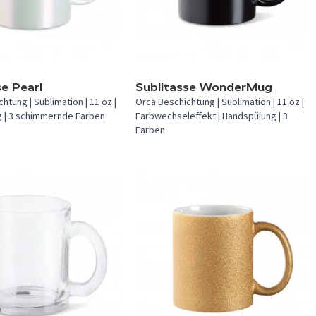
verfügbar.
In 3 Farben verfügbar.
se Pearl
Sublitasse WonderMug
htung | Sublimation | 11 oz |
Orca Beschichtung | Sublimation | 11 oz |
 | 3 schimmernde Farben
Farbwechseleffekt | Handspülung | 3
Farben