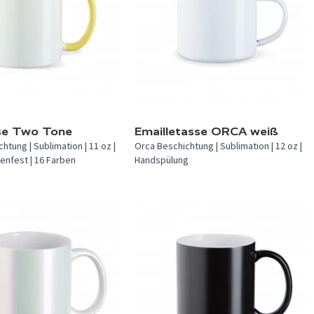
 verfügbar.
In 1 Farbe verfügbar.
sse Two Tone
Emailletasse ORCA weiß
htung | Sublimation | 11 oz |
Orca Beschichtung | Sublimation | 12 oz |
enfest | 16 Farben
Handspülung