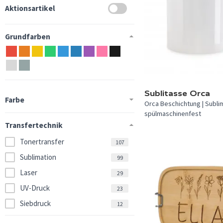
Aktionsartikel
Grundfarben
Sublitasse Orca
Farbe
Orca Beschichtung | Sublima
spülmaschinenfest
Transfertechnik
Tonertransfer
107
Sublimation
99
Laser
29
UV-Druck
23
Siebdruck
12