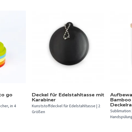
In 1 Farbe verfügbar.
to go
Deckel für Edelstahltasse mit
Aufbewa
Karabiner
Bamboo 
Deckelr
cher, in 4
Kunststoffdeckel für Edelstahltasse | 2
Sublimation 
Größen
Handspülung