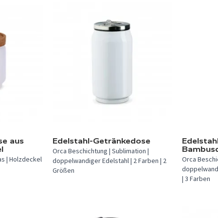
In 2 Farben verfügbar.
In 3 Farben 
e aus
Edelstahl-Getränkedose
Edelstah
l
Bambusd
Orca Beschichtung | Sublimation |
as | Holzdeckel
Orca Beschic
doppelwandiger Edelstahl | 2 Farben | 2
doppelwandi
Größen
| 3 Farben