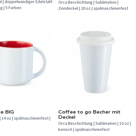
ml | doppelwandiger Edelstahl
Orca Beschichtung | Sublimation |
g | 5 Farben
Zinndeckel | 20 oz | spülmaschinenfest
verfügbar.
In 1 Farbe verfügbar.
se BIG
Coffee to go Becher mit
Deckel
| 14 oz | spülmaschinenfest |
Orca Beschichtung | Sublimation | 10 oz |
konisch | spülmaschinenfest