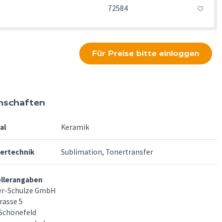
72584
Für Preise bitte einloggen
nschaften
al
Keramik
fertechnik
Sublimation, Tonertransfer
ellerangaben
er-Schulze GmbH
rasse 5
Schönefeld