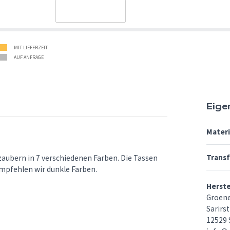
MIT LIEFERZEIT
AUF ANFRAGE
Eige
Materi
Trans
zaubern in 7 verschiedenen Farben. Die Tassen
empfehlen wir dunkle Farben.
Herst
Groen
Sarirst
12529 