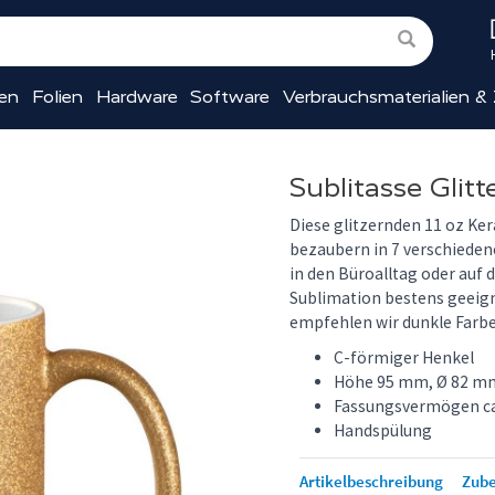
ien
Folien
Hardware
Software
Verbrauchsmaterialien &
Sublitasse Glitt
Diese glitzernden 11 oz Ke
bezaubern in 7 verschieden
in den Büroalltag oder auf d
Sublimation bestens geeign
empfehlen wir dunkle Farb
C-förmiger Henkel
Höhe 95 mm, Ø 82 mm,
Fassungsvermögen ca
Handspülung
Artikelbeschreibung
Zub