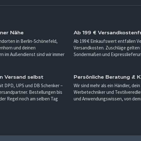
iner Nähe
Ab 199 € Versandkostenfr
ndorten in Berlin-Schönefeld,
Ab 199 € Einkaufswert entfallen 
enhorn und deinen
Versandkosten. Zuschläge gelten 
n im Außendienst sind wir immer
Sondermaßen und Expresslieferu
n Versand selbst
Persönliche Beratung &
mit DPD, UPS und DB Schenker –
Wir sind mehr als ein Händler, dein
ersandpartner. Bestellungen bis
Werbetechniker und Textilveredler
 der Regel noch am selben Tag
und Anwendungswissen, von dem d