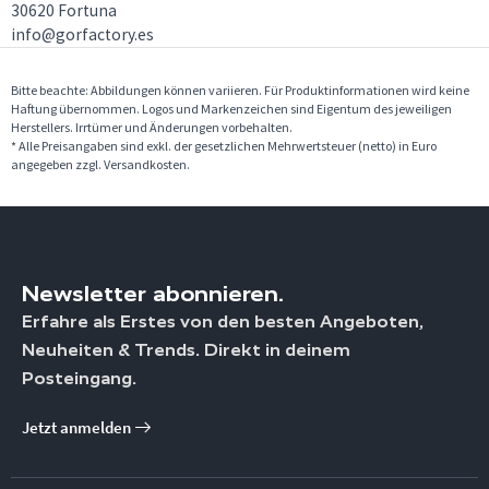
30620 Fortuna
info@gorfactory.es
Bitte beachte: Abbildungen können variieren. Für Produktinformationen wird keine
Haftung übernommen. Logos und Markenzeichen sind Eigentum des jeweiligen
Herstellers. Irrtümer und Änderungen vorbehalten.
* Alle Preisangaben sind exkl. der gesetzlichen Mehrwertsteuer (netto) in Euro
angegeben zzgl. Versandkosten.
Newsletter abonnieren.
Erfahre als Erstes von den besten Angeboten,
Neuheiten & Trends. Direkt in deinem
Posteingang.
Jetzt anmelden