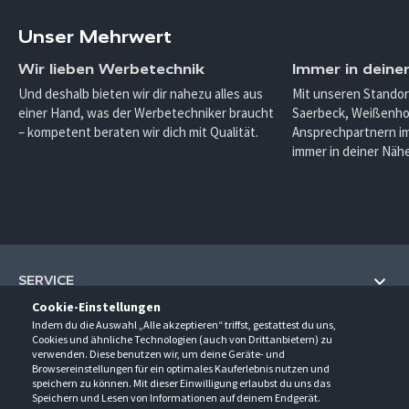
Unser Mehrwert
Wir lieben Werbetechnik
Immer in deine
Und deshalb bieten wir dir nahezu alles aus
Mit unseren Standor
einer Hand, was der Werbetechniker braucht
Saerbeck, Weißenho
– kompetent beraten wir dich mit Qualität.
Ansprechpartnern im
immer in deiner Nähe
SERVICE
Cookie-Einstellungen
Hilfe und Information
Indem du die Auswahl „Alle akzeptieren“ triffst, gestattest du uns,
UNTERNEHMEN
Cookies und ähnliche Technologien (auch von Drittanbietern) zu
Fragen und Antworten (FAQ)
verwenden. Diese benutzen wir, um deine Geräte- und
Über uns
Browsereinstellungen für ein optimales Kauferlebnis nutzen und
Kontakt
KONTAKT
speichern zu können. Mit dieser Einwilligung erlaubst du uns das
Anfahrt
Newsletter
Speichern und Lesen von Informationen auf deinem Endgerät.
Gröner-Schulze GmbH