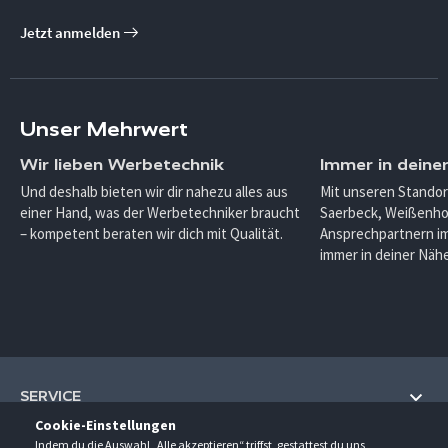
Jetzt anmelden
Unser Mehrwert
Wir lieben Werbetechnik
Immer in deine
Und deshalb bieten wir dir nahezu alles aus
Mit unseren Standor
einer Hand, was der Werbetechniker braucht
Saerbeck, Weißenho
– kompetent beraten wir dich mit Qualität.
Ansprechpartnern im
immer in deiner Nähe
SERVICE
Cookie-Einstellungen
Hilfe und Information
Indem du die Auswahl „Alle akzeptieren“ triffst, gestattest du uns,
UNTERNEHMEN