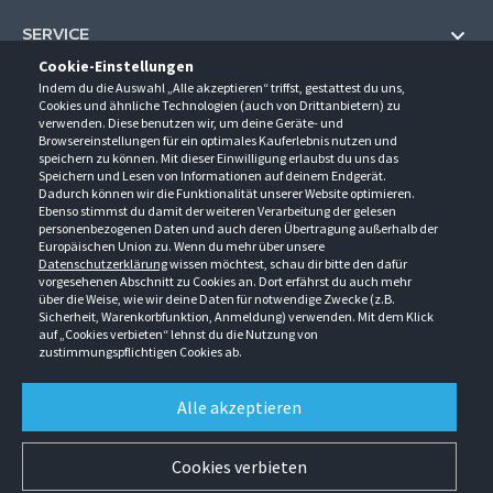
SERVICE
Cookie-Einstellungen
Hilfe und Information
Indem du die Auswahl „Alle akzeptieren“ triffst, gestattest du uns,
UNTERNEHMEN
Cookies und ähnliche Technologien (auch von Drittanbietern) zu
Fragen und Antworten (FAQ)
verwenden. Diese benutzen wir, um deine Geräte- und
Über uns
Browsereinstellungen für ein optimales Kauferlebnis nutzen und
Kontakt
KONTAKT
speichern zu können. Mit dieser Einwilligung erlaubst du uns das
Anfahrt
Newsletter
Speichern und Lesen von Informationen auf deinem Endgerät.
Gröner-Schulze GmbH
Dadurch können wir die Funktionalität unserer Website optimieren.
Ansprechpartner
ÖFFNUNGSZEITEN
Sarirstraße 5
Events
Ebenso stimmst du damit der weiteren Verarbeitung der gelesen
12529 Schönefeld
personenbezogenen Daten und auch deren Übertragung außerhalb der
Außendienstbesuch
Montag - Donnerstag
9:00 - 17:00
Downloads
Europäischen Union zu. Wenn du mehr über unsere
FOLGE UNS
Freitag
9:00 - 15:00
Datenschutzerklärung
wissen möchtest, schau dir bitte den dafür
Jobs & Ausbildung
Berlin-Schönefeld: +49 30 68 29 54-0
Kataloge
vorgesehenen Abschnitt zu Cookies an. Dort erfährst du auch mehr
Saerbeck: +49 2574 88750-0
Retouren/Reklamationen
über die Weise, wie wir deine Daten für notwendige Zwecke (z.B.
Weißenhorn: +49 731 3982-0
Sicherheit, Warenkorbfunktion, Anmeldung) verwenden. Mit dem Klick
auf „Cookies verbieten“ lehnst du die Nutzung von
info@groener-schulze.com
zustimmungspflichtigen Cookies ab.
AGB
Datenschutzbestimmungen
Impressum
Alle akzeptieren
Alle Rechte vorbehalten. © Gröner-Schulze GmbH 2026 Verkauf nur an Unternehmer,
Gewerbetreibende, Freiberufler und öffentliche Institutionen. Kein Verkauf an
Verbraucher. Alle Preise in EURO zzgl. MwSt ab Werk zzgl. Versandkosten. Irrtümer
Cookies verbieten
vorbehalten.