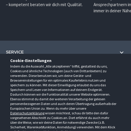
– kompetent beraten wir dich mit Qualität.
Ansprechpartnern im
immer in deiner Nähe
SERVICE
Cookie-Einstellungen
Hilfe und Information
Indem du die Auswahl „Alle akzeptieren“ triffst, gestattest du uns,
UNTERNEHMEN
Cookies und ähnliche Technologien (auch von Drittanbietern) zu
Fragen und Antworten (FAQ)
verwenden. Diese benutzen wir, um deine Geräte- und
Über uns
Browsereinstellungen für ein optimales Kauferlebnis nutzen und
Kontakt
KONTAKT
speichern zu können. Mit dieser Einwilligung erlaubst du uns das
Anfahrt
Newsletter
Speichern und Lesen von Informationen auf deinem Endgerät.
Gröner-Schulze GmbH
Dadurch können wir die Funktionalität unserer Website optimieren.
Ansprechpartner
ÖFFNUNGSZEITEN
Sarirstraße 5
Events
Ebenso stimmst du damit der weiteren Verarbeitung der gelesen
12529 Schönefeld
personenbezogenen Daten und auch deren Übertragung außerhalb der
Außendienstbesuch
Montag - Donnerstag
9:00 - 17:00
Downloads
Europäischen Union zu. Wenn du mehr über unsere
FOLGE UNS
Freitag
9:00 - 15:00
Datenschutzerklärung
wissen möchtest, schau dir bitte den dafür
Jobs & Ausbildung
Berlin-Schönefeld: +49 30 68 29 54-0
Kataloge
vorgesehenen Abschnitt zu Cookies an. Dort erfährst du auch mehr
Saerbeck: +49 2574 88750-0
Retouren/Reklamationen
über die Weise, wie wir deine Daten für notwendige Zwecke (z.B.
Weißenhorn: +49 731 3982-0
Sicherheit, Warenkorbfunktion, Anmeldung) verwenden. Mit dem Klick