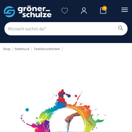
0
Nav
ein
Shop
Siebdruck
Textildruckfarben