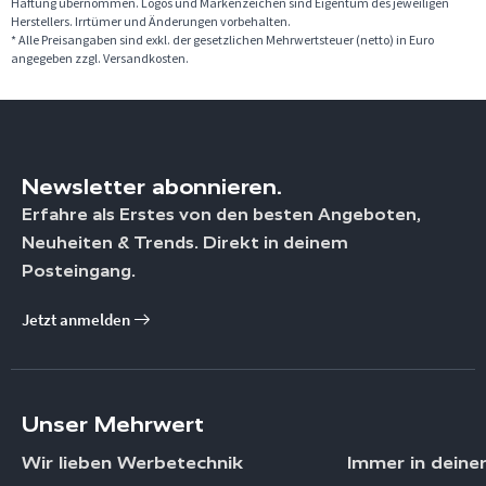
Haftung übernommen. Logos und Markenzeichen sind Eigentum des jeweiligen
Herstellers. Irrtümer und Änderungen vorbehalten.
* Alle Preisangaben sind exkl. der gesetzlichen Mehrwertsteuer (netto) in Euro
angegeben zzgl. Versandkosten.
Newsletter abonnieren.
Erfahre als Erstes von den besten Angeboten,
Neuheiten & Trends. Direkt in deinem
Posteingang.
Jetzt anmelden
Unser Mehrwert
Wir lieben Werbetechnik
Immer in deine