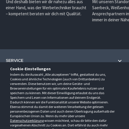
Und deshalb bieten wir dir nahezu alles aus
Mit unseren Standor
einer Hand, was der Werbetechniker braucht
Saerbeck, Weißenho
– kompetent beraten wir dich mit Qualität.
Ansprechpartnern im
immer in deiner Nähe
SERVICE
Cookie-Einstellungen
Hilfe und Information
Indem du die Auswahl „Alle akzeptieren“ triffst, gestattest du uns,
UNTERNEHMEN
Cookies und ähnliche Technologien (auch von Drittanbietern) zu
Fragen und Antworten (FAQ)
verwenden. Diese benutzen wir, um deine Geräte- und
Über uns
Browsereinstellungen für ein optimales Kauferlebnis nutzen und
Kontakt
KONTAKT
speichern zu können. Mit dieser Einwilligung erlaubst du uns das
Anfahrt
Newsletter
Speichern und Lesen von Informationen auf deinem Endgerät.
Gröner-Schulze GmbH
Dadurch können wir die Funktionalität unserer Website optimieren.
Ansprechpartner
ÖFFNUNGSZEITEN
Sarirstraße 5
Events
Ebenso stimmst du damit der weiteren Verarbeitung der gelesen
12529 Schönefeld
personenbezogenen Daten und auch deren Übertragung außerhalb der
Außendienstbesuch
Montag - Donnerstag
9:00 - 17:00
Downloads
Europäischen Union zu. Wenn du mehr über unsere
FOLGE UNS
Freitag
9:00 - 15:00
Datenschutzerklärung
wissen möchtest, schau dir bitte den dafür
Jobs & Ausbildung
Berlin-Schönefeld: +49 30 68 29 54-0
Kataloge
vorgesehenen Abschnitt zu Cookies an. Dort erfährst du auch mehr
Saerbeck: +49 2574 88750-0