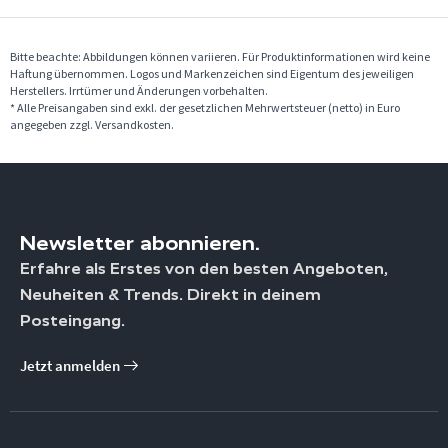
Bitte beachte: Abbildungen können variieren. Für Produktinformationen wird keine
Haftung übernommen. Logos und Markenzeichen sind Eigentum des jeweiligen
Herstellers. Irrtümer und Änderungen vorbehalten.
* Alle Preisangaben sind exkl. der gesetzlichen Mehrwertsteuer (netto) in Euro
angegeben zzgl. Versandkosten.
Newsletter abonnieren.
Erfahre als Erstes von den besten Angeboten,
Neuheiten & Trends. Direkt in deinem
Posteingang.
Jetzt anmelden