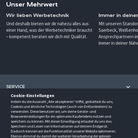
Unser Mehrwert
Wir lieben Werbetechnik
Immer in deine
Und deshalb bieten wir dir nahezu alles aus
Mit unseren Standor
einer Hand, was der Werbetechniker braucht
Saerbeck, Weißenho
– kompetent beraten wir dich mit Qualität.
Ansprechpartnern im
immer in deiner Nähe
SERVICE
Cookie-Einstellungen
Hilfe und Information
Indem du die Auswahl „Alle akzeptieren“ triffst, gestattest du uns,
UNTERNEHMEN
Cookies und ähnliche Technologien (auch von Drittanbietern) zu
Fragen und Antworten (FAQ)
verwenden. Diese benutzen wir, um deine Geräte- und
Über uns
Browsereinstellungen für ein optimales Kauferlebnis nutzen und
Kontakt
KONTAKT
speichern zu können. Mit dieser Einwilligung erlaubst du uns das
Anfahrt
Newsletter
Speichern und Lesen von Informationen auf deinem Endgerät.
Gröner-Schulze GmbH
Dadurch können wir die Funktionalität unserer Website optimieren.
Ansprechpartner
ÖFFNUNGSZEITEN
Sarirstraße 5
Events
Ebenso stimmst du damit der weiteren Verarbeitung der gelesen