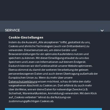
SERVICE
Cookie-Einstellungen
Hilfe und Information
Indem du die Auswahl „Alle akzeptieren“ triffst, gestattest du uns,
UNTERNEHMEN
Cookies und ähnliche Technologien (auch von Drittanbietern) zu
Fragen und Antworten (FAQ)
verwenden. Diese benutzen wir, um deine Geräte- und
Über uns
Browsereinstellungen für ein optimales Kauferlebnis nutzen und
Kontakt
KONTAKT
speichern zu können. Mit dieser Einwilligung erlaubst du uns das
Anfahrt
Speichern und Lesen von Informationen auf deinem Endgerät.
Newsletter
Gröner-Schulze GmbH
Dadurch können wir die Funktionalität unserer Website optimieren.
Ansprechpartner
ÖFFNUNGSZEITEN
Sarirstraße 5
Events
Ebenso stimmst du damit der weiteren Verarbeitung der gelesen
12529 Schönefeld
personenbezogenen Daten und auch deren Übertragung außerhalb der
Außendienstbesuch
Montag - Donnerstag
9:00 - 17:00
Downloads
Europäischen Union zu. Wenn du mehr über unsere
FOLGE UNS
Freitag
9:00 - 15:00
Datenschutzerklärung
wissen möchtest, schau dir bitte den dafür
Jobs & Ausbildung
Berlin-Schönefeld: +49 30 68 29 54-0
Kataloge
vorgesehenen Abschnitt zu Cookies an. Dort erfährst du auch mehr
Saerbeck: +49 2574 88750-0
Retouren/Reklamationen
über die Weise, wie wir deine Daten für notwendige Zwecke (z.B.
Weißenhorn: +49 731 3982-0
Sicherheit, Warenkorbfunktion, Anmeldung) verwenden. Mit dem Klick
auf „Cookies verbieten“ lehnst du die Nutzung von
info@groener-schulze.com
zustimmungspflichtigen Cookies ab.
AGB
Datenschutzbestimmungen
Impressum