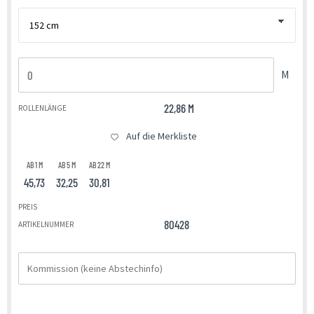
M
22,86 M
ROLLENLÄNGE
Auf die Merkliste
AB 1 M
AB 5 M
AB 22 M
45,73
32,25
30,81
PREIS
80428
ARTIKELNUMMER