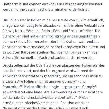
Haltbarkeit und können direkt aus der Verpackung verwendet
werden, ohne dass ein Schutzlaminat erforderlich ist.
Die Folien sind in Rollen mit einer Breite von 1,52 m erhältlich,
um ganze Fahrzeugteile abzudecken, und in einer Vielzahl von
Glanz-, Matt-, Metallic-, Satin-, Perl- und Strukturfarben. Die
Glanzfolien sind mit einem hochgradig anpassungsfähigen
dünnen Schutzfilm versehen, der hilft, Kratzer während des
Anbringens zu vermeiden, selbst bei komplexen Projekten und
gewölbten Karosserieteilen. Nach dem Anbringen kann der
Schutzfilm schnell, einfach und sauber entfernt werden.
Druckstellen auf der Oberfläche von glänzenden Folien werden
deutlich reduziert, und der Untergrund wird während des
Anbringens vor Kratzern geschützt, um ein schönes Finish zu
erzielen. Alle Folien sind mit unserer Comply™- und
Controltac™-Klebstofftechnologie ausgestattet. Comply™
gewährleistet eine blasenfreie Anwendung durch unsichtbare
Luftkanäle. Der druckaktivierbare Controltac™-Kleber
ermöglicht einfaches Verschieben, Positionieren und
Neupositionieren der Folie. Die Serie 2080 wird durch