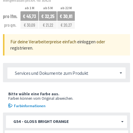
Mengenrabatt pro Art.-Nr. 80428
ab 1 M
ab 5 M
ab 22 M
pro lfm.
€ 45,73
€ 32,25
€ 30,81
pro qm.
€ 30,09
€ 21,22
€ 20,27
Für deine Verarbeiterpreise einfach
einloggen
oder
registrieren
.
Services und Dokumente zum Produkt
Bitte wähle eine Farbe aus.
Farben können vom Original abweichen.
Farbinformationen
G54 - GLOSS BRIGHT ORANGE