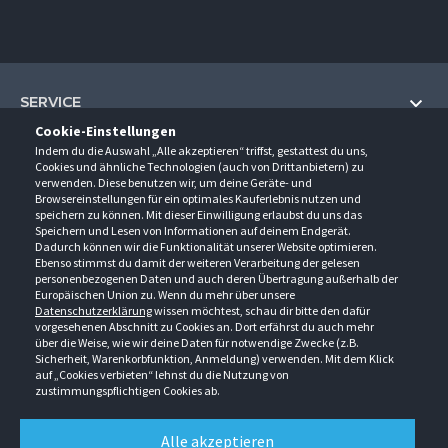
SERVICE
Cookie-Einstellungen
Hilfe und Information
Indem du die Auswahl „Alle akzeptieren“ triffst, gestattest du uns,
UNTERNEHMEN
Cookies und ähnliche Technologien (auch von Drittanbietern) zu
Fragen und Antworten (FAQ)
verwenden. Diese benutzen wir, um deine Geräte- und
Über uns
Browsereinstellungen für ein optimales Kauferlebnis nutzen und
Kontakt
KONTAKT
speichern zu können. Mit dieser Einwilligung erlaubst du uns das
Anfahrt
Newsletter
Speichern und Lesen von Informationen auf deinem Endgerät.
Gröner-Schulze GmbH
Dadurch können wir die Funktionalität unserer Website optimieren.
Ansprechpartner
ÖFFNUNGSZEITEN
Sarirstraße 5
Events
Ebenso stimmst du damit der weiteren Verarbeitung der gelesen
12529 Schönefeld
personenbezogenen Daten und auch deren Übertragung außerhalb der
Außendienstbesuch
Montag - Donnerstag
9:00 - 17:00
Downloads
Europäischen Union zu. Wenn du mehr über unsere
FOLGE UNS
Freitag
9:00 - 15:00
Datenschutzerklärung
wissen möchtest, schau dir bitte den dafür
Jobs & Ausbildung
Berlin-Schönefeld: +49 30 68 29 54-0
Kataloge
vorgesehenen Abschnitt zu Cookies an. Dort erfährst du auch mehr
Saerbeck: +49 2574 88750-0
Retouren/Reklamationen
über die Weise, wie wir deine Daten für notwendige Zwecke (z.B.
Weißenhorn: +49 731 3982-0
Sicherheit, Warenkorbfunktion, Anmeldung) verwenden. Mit dem Klick
auf „Cookies verbieten“ lehnst du die Nutzung von
info@groener-schulze.com
zustimmungspflichtigen Cookies ab.
AGB
Datenschutzbestimmungen
Impressum
Alle akzeptieren