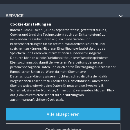
SERVICE
Cookie-Einstellungen
Hilfe und Information
Indem du die Auswahl „Alle akzeptieren“ triffst, gestattest du uns,
UNTERNEHMEN
Cookies und ähnliche Technologien (auch von Drittanbietern) zu
Fragen und Antworten (FAQ)
verwenden. Diese benutzen wir, um deine Geräte- und
Über uns
Browsereinstellungen für ein optimales Kauferlebnis nutzen und
Kontakt
KONTAKT
speichern zu können. Mit dieser Einwilligung erlaubst du uns das
Anfahrt
Newsletter
Speichern und Lesen von Informationen auf deinem Endgerät.
Gröner-Schulze GmbH
Dadurch können wir die Funktionalität unserer Website optimieren.
Ansprechpartner
ÖFFNUNGSZEITEN
Sarirstraße 5
Events
Ebenso stimmst du damit der weiteren Verarbeitung der gelesen
12529 Schönefeld
personenbezogenen Daten und auch deren Übertragung außerhalb der
Außendienstbesuch
Montag - Donnerstag
9:00 - 17:00
Downloads
Europäischen Union zu. Wenn du mehr über unsere
FOLGE UNS
Freitag
9:00 - 15:00
Datenschutzerklärung
wissen möchtest, schau dir bitte den dafür
Jobs & Ausbildung
Berlin-Schönefeld: +49 30 68 29 54-0
Kataloge
vorgesehenen Abschnitt zu Cookies an. Dort erfährst du auch mehr
Saerbeck: +49 2574 88750-0
Retouren/Reklamationen
über die Weise, wie wir deine Daten für notwendige Zwecke (z.B.
Weißenhorn: +49 731 3982-0
Sicherheit, Warenkorbfunktion, Anmeldung) verwenden. Mit dem Klick
auf „Cookies verbieten“ lehnst du die Nutzung von
info@groener-schulze.com
zustimmungspflichtigen Cookies ab.
AGB
Datenschutzbestimmungen
Impressum
Alle akzeptieren
Alle Rechte vorbehalten. © Gröner-Schulze GmbH 2026 Verkauf nur an Unternehmer,
Gewerbetreibende, Freiberufler und öffentliche Institutionen. Kein Verkauf an
Verbraucher. Alle Preise in EURO zzgl. MwSt ab Werk zzgl. Versandkosten. Irrtümer
Cookies verbieten