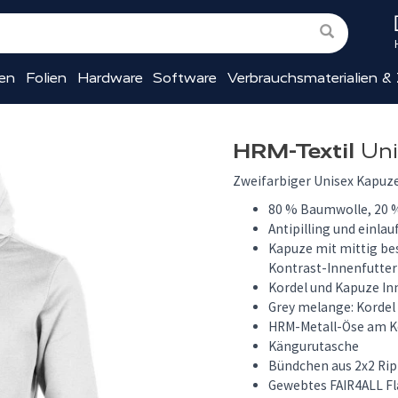
ien
Folien
Hardware
Software
Verbrauchsmaterialien &
HRM-Textil
Uni
Zweifarbiger Unisex Kapuz
80 % Baumwolle, 20 %
Antipilling und einla
Kapuze mit mittig bes
Kontrast-Innenfutter
Kordel und Kapuze In
Grey melange: Kordel
HRM-Metall-Öse am K
Kängurutasche
Bündchen aus 2x2 Rip
Gewebtes FAIR4ALL Fla