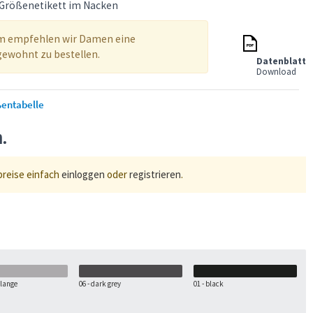
s Größenetikett im Nacken
rm empfehlen wir Damen eine
 gewohnt zu bestellen.
Datenblatt
Download
entabelle
n.
preise einfach
einloggen
oder
registrieren
.
elange
06 - dark grey
01 - black