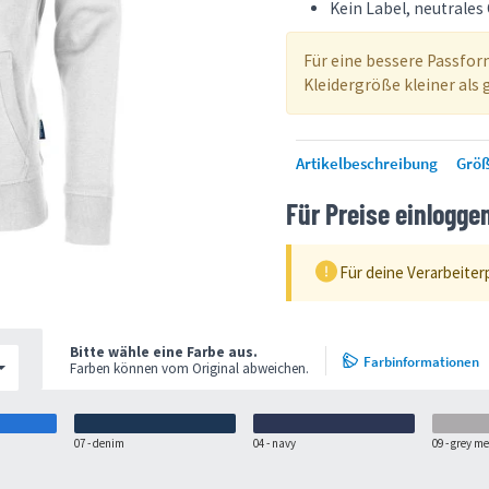
Kein Label, neutrale
Für eine bessere Passfo
Kleidergröße kleiner als
Artikelbeschreibung
Größ
Für Preise einlogge
Für deine Verarbeiter
Bitte wähle eine Farbe aus.
Farbinformationen
Farben können vom Original abweichen.
07 - denim
04 - navy
09 - grey m