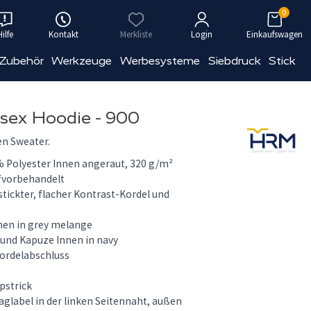
0
Hilfe
Kontakt
Merkliste
Login
Einkaufswagen
 Zubehör
Werkzeuge
Werbesysteme
Siebdruck
Stick
sex Hoodie - 900
en Sweater.
 Polyester Innen angeraut, 320 g/m²
ufvorbehandelt
tickter, flacher Kontrast-Kordel und
nen in grey melange
 und Kapuze Innen in navy
ordelabschluss
pstrick
glabel in der linken Seitennaht, außen