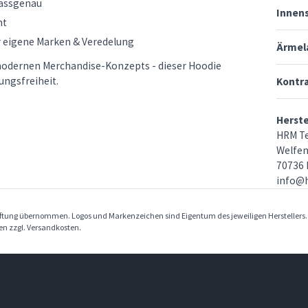
passgenau
Innen
ht
r eigene Marken & Veredelung
Ärmel
s modernen Merchandise-Konzepts - dieser Hoodie
ungsfreiheit.
Kontr
Herst
HRM Te
Welfen
70736 
info@h
Haftung übernommen. Logos und Markenzeichen sind Eigentum des jeweiligen Herstellers
ben zzgl. Versandkosten.