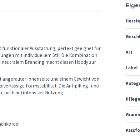
Eige
Herste
Gesch
t funktionaler Ausstattung, perfekt geeignet für
Art
ungen mit individuellem Stil. Die Kombination
nd neutralem Branding macht diesen Hoody zur
Label
t angerauter Innenseite und einem Gewicht von
Kateg
erlässige Formstabilität. Die Antipilling- und
, auch bei intensiver Nutzung.
Pfleg
Gramm
lachkordel
Passf