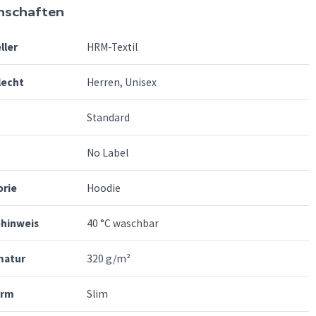
nschaften
ller
HRM-Textil
lecht
Herren, Unisex
Standard
No Label
orie
Hoodie
ehinweis
40 °C waschbar
atur
320 g/m²
orm
Slim