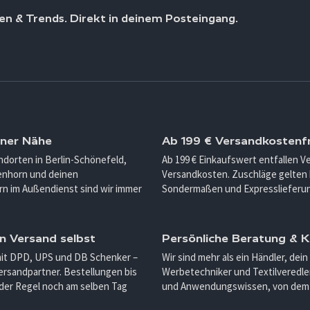
en & Trends. Direkt in deinem Posteingang.
iner Nähe
Ab 199 € Versandkostenfr
ndorten in Berlin-Schönefeld,
Ab 199 € Einkaufswert entfallen 
enhorn und deinen
Versandkosten. Zuschläge gelten 
n im Außendienst sind wir immer
Sondermaßen und Expresslieferu
n Versand selbst
Persönliche Beratung &
mit DPD, UPS und DB Schenker –
Wir sind mehr als ein Händler, dein
ersandpartner. Bestellungen bis
Werbetechniker und Textilveredler
 der Regel noch am selben Tag
und Anwendungswissen, von dem d