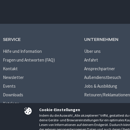
SERVICE
UNTERNEHMEN
Hilfe und Information
Über uns
Fragen und Antworten (FAQ)
Anfahrt
Kontakt
Ansprechpartner
Newsletter
Außendienstbesuch
Events
Jobs & Ausbildung
Downloads
Retouren/Reklamationen
Kataloge
Cookie-Einstellungen
Indem du die Auswahl „Alle akzeptieren“ triffst, gestattest 
deine Geräte- und Browsereinstellungen für ein optimales Kau
Lesen von Informationen auf deinem Endgerät. Dadurch könne
AGB
Datenschutzbestimmungen
Impressum
der gelesen personenbezogenen Daten und auch deren Übert