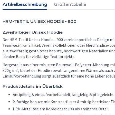
Artikelbeschreibung
Größentabelle
HRM-TEXTIL
UNISEX HOODIE - 900
Zweifarbiger Unisex Hoodie
Der HRM-Textil Unisex Hoodie – 900 vereint sportliches Design mi
Teamwear, Fanartikel, Vereinskollektionen oder Merchandise-Lös
aus zweifarbig gestalteter Kapuze, hochwertigen Materialien u
idealen Basis für vielfältige Textilprojekte.
Hergestellt aus einer robusten Baumwoll-Polyester-Mischung mi
320 g/m², bietet der Hoodie sowohl angenehme Wärme als auch zuv
Einlaufvorbehandlung sorgt zusätzlich für eine hohe Lebensdauer
Produktdetails im Überblick
Antipilling & einlaufvorbehandelt, langlebig & pflegeleicht
2-farbige Kapuze mit Kontrastfutter & mittig bestickter F
HRM-Metallöse am Kordelabschluss als stylisches Detail