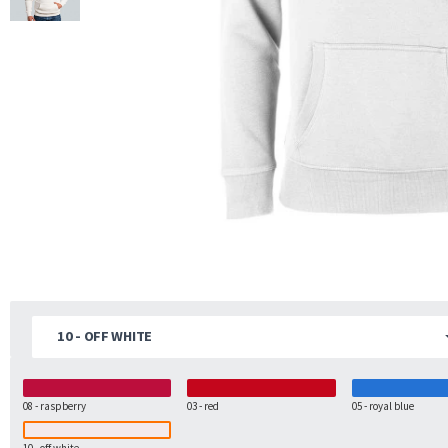
10 - OFF WHITE
08 - raspberry
03 - red
05 - royal blue