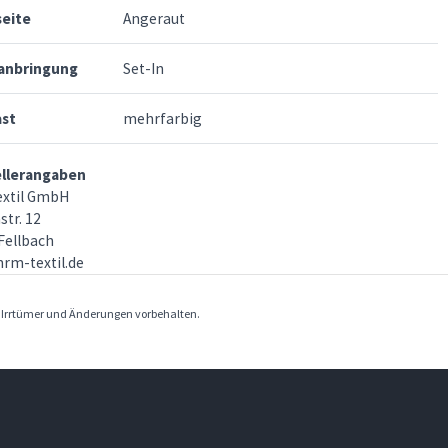
seite
Angeraut
anbringung
Set-In
ast
mehrfarbig
ellerangaben
xtil GmbH
str. 12
Fellbach
rm-textil.de
. Irrtümer und Änderungen vorbehalten.