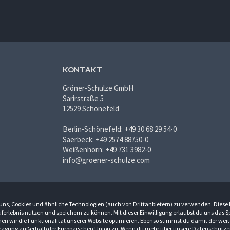
KONTAKT
Gröner-Schulze GmbH
Sarirstraße 5
12529 Schönefeld
Berlin-Schönefeld: +49 30 68 29 54-0
Saerbeck: +49 2574 88750-0
Weißenhorn: +49 731 3982-0
info@groener-schulze.com
du uns, Cookies und ähnliche Technologien (auch von Drittanbietern) zu verwenden. Diese
ferlebnis nutzen und speichern zu können. Mit dieser Einwilligung erlaubst du uns das 
n wir die Funktionalität unserer Website optimieren. Ebenso stimmst du damit der weit
ragung außerhalb der Europäischen Union zu. Wenn du mehr über unsere
Datenschutze