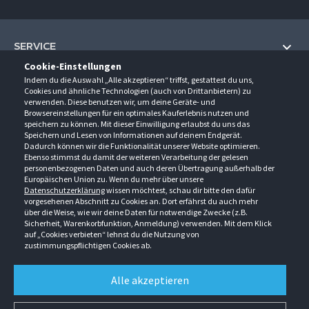
SERVICE
Cookie-Einstellungen
Hilfe und Information
Indem du die Auswahl „Alle akzeptieren“ triffst, gestattest du uns,
UNTERNEHMEN
Cookies und ähnliche Technologien (auch von Drittanbietern) zu
Fragen und Antworten (FAQ)
verwenden. Diese benutzen wir, um deine Geräte- und
Über uns
Browsereinstellungen für ein optimales Kauferlebnis nutzen und
Kontakt
KONTAKT
speichern zu können. Mit dieser Einwilligung erlaubst du uns das
Anfahrt
Newsletter
Speichern und Lesen von Informationen auf deinem Endgerät.
Gröner-Schulze GmbH
Dadurch können wir die Funktionalität unserer Website optimieren.
Ansprechpartner
ÖFFNUNGSZEITEN
Sarirstraße 5
Events
Ebenso stimmst du damit der weiteren Verarbeitung der gelesen
12529 Schönefeld
personenbezogenen Daten und auch deren Übertragung außerhalb der
Außendienstbesuch
Montag - Donnerstag
9:00 - 17:00
Downloads
Europäischen Union zu. Wenn du mehr über unsere
FOLGE UNS
Freitag
9:00 - 15:00
Datenschutzerklärung
wissen möchtest, schau dir bitte den dafür
Jobs & Ausbildung
Berlin-Schönefeld: +49 30 68 29 54-0
Kataloge
vorgesehenen Abschnitt zu Cookies an. Dort erfährst du auch mehr
Saerbeck: +49 2574 88750-0
Retouren/Reklamationen
über die Weise, wie wir deine Daten für notwendige Zwecke (z.B.
Weißenhorn: +49 731 3982-0
Sicherheit, Warenkorbfunktion, Anmeldung) verwenden. Mit dem Klick
auf „Cookies verbieten“ lehnst du die Nutzung von
info@groener-schulze.com
zustimmungspflichtigen Cookies ab.
AGB
Datenschutzbestimmungen
Impressum
Alle akzeptieren
Alle Rechte vorbehalten. © Gröner-Schulze GmbH 2026 Verkauf nur an Unternehmer,
Gewerbetreibende, Freiberufler und öffentliche Institutionen. Kein Verkauf an