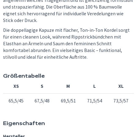
angenehm weiches Tragegefühl und ist gleichzeitig formstabil
und strapazierfähig. Die Oberfläche aus 100 % Baumwolle
eignet sich hervorragend für individuelle Veredelungen wie
Stick oder Druck.
Die doppellagige Kapuze mit flacher, Ton-in-Ton Kordel sorgt
für einen cleanen Look, während Rippstrickbündchen mit
Elasthan an Ärmeln und Saum den femininen Schnitt
komfortabel abrunden. Ein vielseitiges Basic – funktional,
stilvoll und ideal für einheitliche Auftritte.
Größentabelle
XS
S
M
L
XL
65,5/45
67,5/48
69,5/51
71,5/54
73,5/57
Eigenschaften
Hersteller