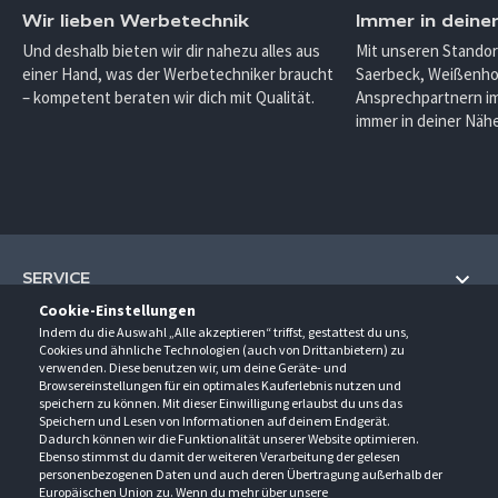
Wir lieben Werbetechnik
Immer in deine
Und deshalb bieten wir dir nahezu alles aus
Mit unseren Standor
einer Hand, was der Werbetechniker braucht
Saerbeck, Weißenho
– kompetent beraten wir dich mit Qualität.
Ansprechpartnern im
immer in deiner Nähe
SERVICE
Cookie-Einstellungen
Hilfe und Information
Indem du die Auswahl „Alle akzeptieren“ triffst, gestattest du uns,
UNTERNEHMEN
Cookies und ähnliche Technologien (auch von Drittanbietern) zu
Fragen und Antworten (FAQ)
verwenden. Diese benutzen wir, um deine Geräte- und
Über uns
Browsereinstellungen für ein optimales Kauferlebnis nutzen und
Kontakt
KONTAKT
speichern zu können. Mit dieser Einwilligung erlaubst du uns das
Anfahrt
Newsletter
Speichern und Lesen von Informationen auf deinem Endgerät.
Gröner-Schulze GmbH
Dadurch können wir die Funktionalität unserer Website optimieren.
Ansprechpartner
ÖFFNUNGSZEITEN
Sarirstraße 5
Events
Ebenso stimmst du damit der weiteren Verarbeitung der gelesen
12529 Schönefeld
personenbezogenen Daten und auch deren Übertragung außerhalb der
Außendienstbesuch
Montag - Donnerstag
9:00 - 17:00
Downloads
Europäischen Union zu. Wenn du mehr über unsere