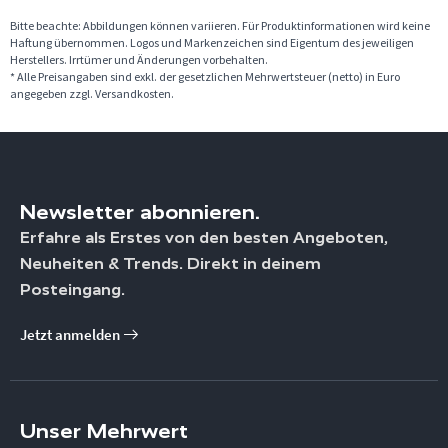
Bitte beachte: Abbildungen können variieren. Für Produktinformationen wird keine
Haftung übernommen. Logos und Markenzeichen sind Eigentum des jeweiligen
Herstellers. Irrtümer und Änderungen vorbehalten.
* Alle Preisangaben sind exkl. der gesetzlichen Mehrwertsteuer (netto) in Euro
angegeben zzgl. Versandkosten.
Newsletter abonnieren.
Erfahre als Erstes von den besten Angeboten,
Neuheiten & Trends. Direkt in deinem
Posteingang.
Jetzt anmelden
Unser Mehrwert