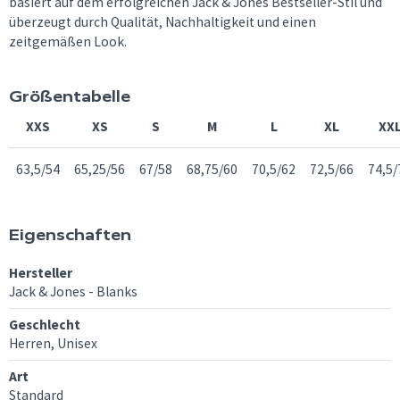
basiert auf dem erfolgreichen Jack & Jones Bestseller-Stil und
überzeugt durch Qualität, Nachhaltigkeit und einen
zeitgemäßen Look.
Größentabelle
XXS
XS
S
M
L
XL
XX
63,5/54
65,25/56
67/58
68,75/60
70,5/62
72,5/66
74,5/
Eigenschaften
Hersteller
Jack & Jones - Blanks
Geschlecht
Herren, Unisex
Art
Standard