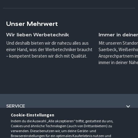
Unser Mehrwert
Wir lieben Werbetechnik
Immer in deine
Und deshalb bieten wir dir nahezu alles aus
Mit unseren Standor
einer Hand, was der Werbetechniker braucht
Saerbeck, Weißenho
– kompetent beraten wir dich mit Qualität.
Ansprechpartnern im
immer in deiner Nähe
SERVICE
Cookie-Einstellungen
Hilfe und Information
Indem du die Auswahl „Alle akzeptieren“ triffst, gestattest du uns,
UNTERNEHMEN
Cookies und ähnliche Technologien (auch von Drittanbietern) zu
Fragen und Antworten (FAQ)
verwenden. Diese benutzen wir, um deine Geräte- und
Über uns
Browsereinstellungen für ein optimales Kauferlebnis nutzen und
Kontakt
KONTAKT