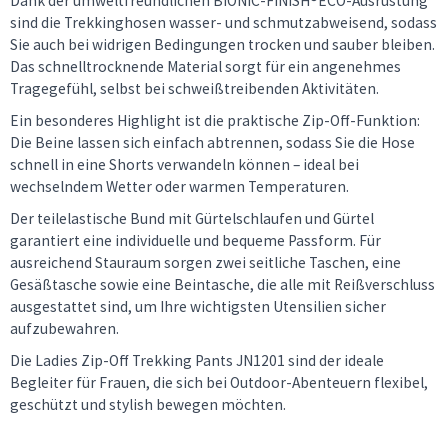
Dank der umweltfreundlichen BIONIC-FINISH®ECO-Ausrüstung
sind die Trekkinghosen wasser- und schmutzabweisend, sodass
Sie auch bei widrigen Bedingungen trocken und sauber bleiben.
Das schnelltrocknende Material sorgt für ein angenehmes
Tragegefühl, selbst bei schweißtreibenden Aktivitäten.
Ein besonderes Highlight ist die praktische Zip-Off-Funktion:
Die Beine lassen sich einfach abtrennen, sodass Sie die Hose
schnell in eine Shorts verwandeln können – ideal bei
wechselndem Wetter oder warmen Temperaturen.
Der teilelastische Bund mit Gürtelschlaufen und Gürtel
garantiert eine individuelle und bequeme Passform. Für
ausreichend Stauraum sorgen zwei seitliche Taschen, eine
Gesäßtasche sowie eine Beintasche, die alle mit Reißverschluss
ausgestattet sind, um Ihre wichtigsten Utensilien sicher
aufzubewahren.
Die Ladies Zip-Off Trekking Pants JN1201 sind der ideale
Begleiter für Frauen, die sich bei Outdoor-Abenteuern flexibel,
geschützt und stylish bewegen möchten.