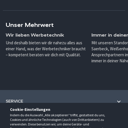
Unser Mehrwert
Wir lieben Werbetechnik
Immer in deine
Und deshalb bieten wir dir nahezu alles aus
Mit unseren Standor
einer Hand, was der Werbetechniker braucht
Saerbeck, Weißenho
– kompetent beraten wir dich mit Qualität.
Ansprechpartnern im
immer in deiner Nähe
SERVICE
Cookie-Einstellungen
Hilfe und Information
Indem du die Auswahl „Alle akzeptieren“ triffst, gestattest du uns,
UNTERNEHMEN
Cookies und ähnliche Technologien (auch von Drittanbietern) zu
Fragen und Antworten (FAQ)
verwenden. Diese benutzen wir, um deine Geräte- und
Über uns