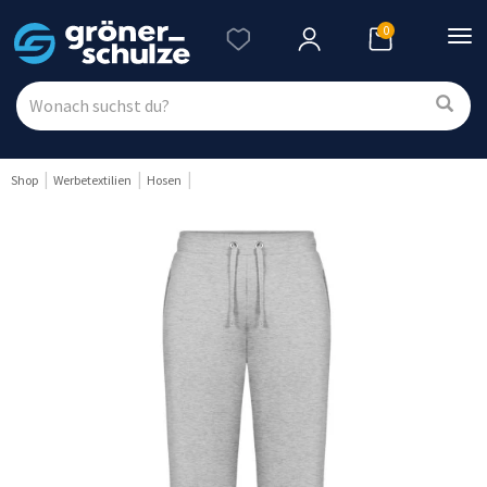
0
Nav
ein
Shop
Werbetextilien
Hosen