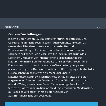
SERVICE
Cookie-Einstellungen
Hilfe und Information
Indem du die Auswahl „Alle akzeptieren“ triffst, gestattest du uns,
UNTERNEHMEN
Cookies und ähnliche Technologien (auch von Drittanbietern) zu
Fragen und Antworten (FAQ)
verwenden. Diese benutzen wir, um deine Geräte- und
Über uns
Browsereinstellungen für ein optimales Kauferlebnis nutzen und
Kontakt
KONTAKT
speichern zu können. Mit dieser Einwilligung erlaubst du uns das
Anfahrt
Newsletter
Speichern und Lesen von Informationen auf deinem Endgerät.
Gröner-Schulze GmbH
Dadurch können wir die Funktionalität unserer Website optimieren.
Ansprechpartner
ÖFFNUNGSZEITEN
Sarirstraße 5
Events
Ebenso stimmst du damit der weiteren Verarbeitung der gelesen
12529 Schönefeld
personenbezogenen Daten und auch deren Übertragung außerhalb der
Außendienstbesuch
Montag - Donnerstag
9:00 - 17:00
Downloads
Europäischen Union zu. Wenn du mehr über unsere
FOLGE UNS
Freitag
9:00 - 15:00
Datenschutzerklärung
wissen möchtest, schau dir bitte den dafür
Jobs & Ausbildung
Berlin-Schönefeld: +49 30 68 29 54-0
Kataloge
vorgesehenen Abschnitt zu Cookies an. Dort erfährst du auch mehr
Saerbeck: +49 2574 88750-0
Retouren/Reklamationen
über die Weise, wie wir deine Daten für notwendige Zwecke (z.B.
Weißenhorn: +49 731 3982-0
Sicherheit, Warenkorbfunktion, Anmeldung) verwenden. Mit dem Klick
auf „Cookies verbieten“ lehnst du die Nutzung von
info@groener-schulze.com
zustimmungspflichtigen Cookies ab.
AGB
Datenschutzbestimmungen
Impressum