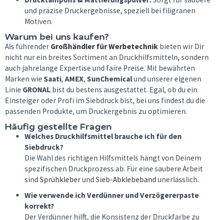
und präzise Druckergebnisse, speziell bei filigranen
Motiven.
Warum bei uns kaufen?
Als führender
Großhändler für Werbetechnik
bieten wir Dir
nicht nur ein breites Sortiment an Druckhilfsmitteln, sondern
auch jahrelange Expertise und faire Preise. Mit bewährten
Marken wie
Saati
,
AMEX
,
SunChemical
und unserer eigenen
Linie
GRONAL
bist du bestens ausgestattet. Egal, ob du ein
Einsteiger oder Profi im Siebdruck bist, bei uns findest du die
passenden Produkte, um Druckergebnis zu optimieren.
Häufig gestellte Fragen
Welches Druckhilfsmittel brauche ich für den
Siebdruck?
Die Wahl des richtigen Hilfsmittels hängt von Deinem
spezifischen Druckprozess ab. Für eine saubere Arbeit
sind
Sprühkleber
und
Sieb-Abklebeband
unerlässlich.
Wie verwende ich Verdünner und Verzögererpaste
korrekt?
Der Verdünner hilft, die Konsistenz der Druckfarbe zu