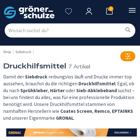
0
Nav
ein
Shop
Siebdruck
Druckhilfsmittel
7 Artikel
Damit der
Siebdruck
reibungslos läuft und Drucke immer top
aussehen, brauchst du die richtigen
Druckhilfsmittel
. Egal, ob
du nach
Sprühkleber
,
Härter
oder
Sieb-Abklebeband
suchst –
bei uns findest du alles, was für eine professionelle Produktion
benötigt wird. Unsere Druckhilfsmittel stammen von
namhaften Herstellern wie
Coates Screen
,
Remco
,
EPTAINKS
und unserer Eigenmarke
GRONAL
.