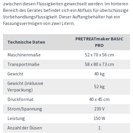
zwischen diesen Flüssigkeiten gewechselt werden. Im hinteren
Bereich des Gerätes befindet sich ein Abfluss für überschüssige
Vorbehandlungsflüssigkeit. Dieser Auffangbehälter hat ein
Fassungsvermögen von zwei Litern.
PRETREATmaker BASIC
Technische Daten
PRO
Maschinenmaße
52 x 70 x 56 cm
Transportmaße
58 x 80 x 73 cm
Gewicht
40 kg
Gewicht (inklusive
52 kg
Verpackung)
Druckformat
40 x 45 cm
Strom/Spannung
230 V
Leistung
150 W
Anzahl der Düsen
1