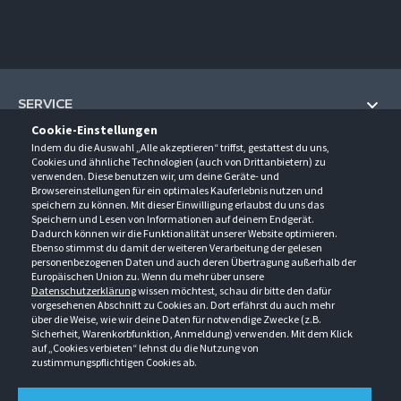
SERVICE
Cookie-Einstellungen
Hilfe und Information
Indem du die Auswahl „Alle akzeptieren“ triffst, gestattest du uns,
UNTERNEHMEN
Cookies und ähnliche Technologien (auch von Drittanbietern) zu
Fragen und Antworten (FAQ)
verwenden. Diese benutzen wir, um deine Geräte- und
Über uns
Browsereinstellungen für ein optimales Kauferlebnis nutzen und
Kontakt
KONTAKT
speichern zu können. Mit dieser Einwilligung erlaubst du uns das
Anfahrt
Newsletter
Speichern und Lesen von Informationen auf deinem Endgerät.
Gröner-Schulze GmbH
Dadurch können wir die Funktionalität unserer Website optimieren.
Ansprechpartner
ÖFFNUNGSZEITEN
Sarirstraße 5
Events
Ebenso stimmst du damit der weiteren Verarbeitung der gelesen
12529 Schönefeld
personenbezogenen Daten und auch deren Übertragung außerhalb der
Außendienstbesuch
Montag - Donnerstag
9:00 - 17:00
Downloads
Europäischen Union zu. Wenn du mehr über unsere
FOLGE UNS
Freitag
9:00 - 15:00
Datenschutzerklärung
wissen möchtest, schau dir bitte den dafür
Jobs & Ausbildung
Berlin-Schönefeld: +49 30 68 29 54-0
Kataloge
vorgesehenen Abschnitt zu Cookies an. Dort erfährst du auch mehr
Saerbeck: +49 2574 88750-0
Retouren/Reklamationen
über die Weise, wie wir deine Daten für notwendige Zwecke (z.B.
Weißenhorn: +49 731 3982-0
Sicherheit, Warenkorbfunktion, Anmeldung) verwenden. Mit dem Klick
auf „Cookies verbieten“ lehnst du die Nutzung von
info@groener-schulze.com
zustimmungspflichtigen Cookies ab.
AGB
Datenschutzbestimmungen
Impressum