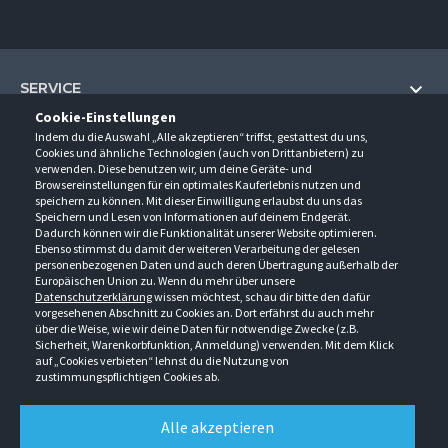
SERVICE
Cookie-Einstellungen
Hilfe und Information
Indem du die Auswahl „Alle akzeptieren“ triffst, gestattest du uns,
UNTERNEHMEN
Cookies und ähnliche Technologien (auch von Drittanbietern) zu
Fragen und Antworten (FAQ)
verwenden. Diese benutzen wir, um deine Geräte- und
Über uns
Browsereinstellungen für ein optimales Kauferlebnis nutzen und
Kontakt
KONTAKT
speichern zu können. Mit dieser Einwilligung erlaubst du uns das
Anfahrt
Newsletter
Speichern und Lesen von Informationen auf deinem Endgerät.
Gröner-Schulze GmbH
Dadurch können wir die Funktionalität unserer Website optimieren.
Ansprechpartner
ÖFFNUNGSZEITEN
Sarirstraße 5
Events
Ebenso stimmst du damit der weiteren Verarbeitung der gelesen
12529 Schönefeld
personenbezogenen Daten und auch deren Übertragung außerhalb der
Außendienstbesuch
Montag - Donnerstag
9:00 - 17:00
Downloads
Europäischen Union zu. Wenn du mehr über unsere
FOLGE UNS
Freitag
9:00 - 15:00
Datenschutzerklärung
wissen möchtest, schau dir bitte den dafür
Jobs & Ausbildung
Berlin-Schönefeld: +49 30 68 29 54-0
Kataloge
vorgesehenen Abschnitt zu Cookies an. Dort erfährst du auch mehr
Saerbeck: +49 2574 88750-0
Retouren/Reklamationen
über die Weise, wie wir deine Daten für notwendige Zwecke (z.B.
Weißenhorn: +49 731 3982-0
Sicherheit, Warenkorbfunktion, Anmeldung) verwenden. Mit dem Klick
auf „Cookies verbieten“ lehnst du die Nutzung von
info@groener-schulze.com
zustimmungspflichtigen Cookies ab.
AGB
Datenschutzbestimmungen
Impressum
Alle akzeptieren
Alle Rechte vorbehalten. © Gröner-Schulze GmbH 2026 Verkauf nur an Unternehmer,