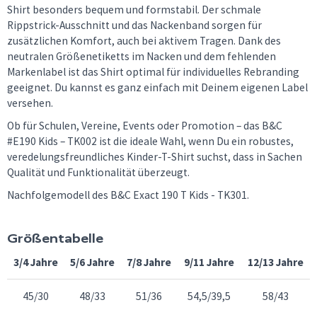
Shirt besonders bequem und formstabil. Der schmale
Rippstrick-Ausschnitt und das Nackenband sorgen für
zusätzlichen Komfort, auch bei aktivem Tragen. Dank des
neutralen Größenetiketts im Nacken und dem fehlenden
Markenlabel ist das Shirt optimal für individuelles Rebranding
geeignet. Du kannst es ganz einfach mit Deinem eigenen Label
versehen.
Ob für Schulen, Vereine, Events oder Promotion – das B&C
#E190 Kids – TK002 ist die ideale Wahl, wenn Du ein robustes,
veredelungsfreundliches Kinder-T-Shirt suchst, dass in Sachen
Qualität und Funktionalität überzeugt.
Nachfolgemodell des B&C Exact 190 T Kids - TK301.
Größentabelle
3/4 Jahre
5/6 Jahre
7/8 Jahre
9/11 Jahre
12/13 Jahre
45/30
48/33
51/36
54,5/39,5
58/43