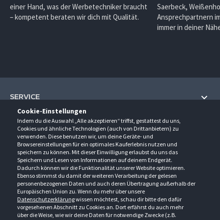
einer Hand, was der Werbetechniker braucht
Saerbeck, Weißenho
– kompetent beraten wir dich mit Qualität.
Ansprechpartnern im
immer in deiner Nähe
SERVICE
Cookie-Einstellungen
Hilfe und Information
Indem du die Auswahl „Alle akzeptieren“ triffst, gestattest du uns,
UNTERNEHMEN
Cookies und ähnliche Technologien (auch von Drittanbietern) zu
Fragen und Antworten (FAQ)
verwenden. Diese benutzen wir, um deine Geräte- und
Über uns
Browsereinstellungen für ein optimales Kauferlebnis nutzen und
Kontakt
KONTAKT
speichern zu können. Mit dieser Einwilligung erlaubst du uns das
Anfahrt
Newsletter
Speichern und Lesen von Informationen auf deinem Endgerät.
Gröner-Schulze GmbH
Dadurch können wir die Funktionalität unserer Website optimieren.
Ansprechpartner
ÖFFNUNGSZEITEN
Sarirstraße 5
Events
Ebenso stimmst du damit der weiteren Verarbeitung der gelesen
12529 Schönefeld
personenbezogenen Daten und auch deren Übertragung außerhalb der
Außendienstbesuch
Montag - Donnerstag
9:00 - 17:00
Downloads
Europäischen Union zu. Wenn du mehr über unsere
FOLGE UNS
Freitag
9:00 - 15:00
Datenschutzerklärung
wissen möchtest, schau dir bitte den dafür
Jobs & Ausbildung
Berlin-Schönefeld: +49 30 68 29 54-0
Kataloge
vorgesehenen Abschnitt zu Cookies an. Dort erfährst du auch mehr
Saerbeck: +49 2574 88750-0
Retouren/Reklamationen
über die Weise, wie wir deine Daten für notwendige Zwecke (z.B.