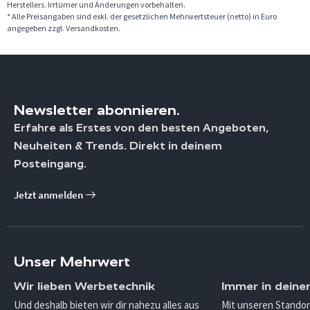
Herstellers. Irrtümer und Änderungen vorbehalten.
* Alle Preisangaben sind exkl. der gesetzlichen Mehrwertsteuer (netto) in Euro
angegeben zzgl. Versandkosten.
Newsletter abonnieren.
Erfahre als Erstes von den besten Angeboten,
Neuheiten & Trends. Direkt in deinem
Posteingang.
Jetzt anmelden
Unser Mehrwert
Wir lieben Werbetechnik
Immer in deine
Und deshalb bieten wir dir nahezu alles aus
Mit unseren Standor