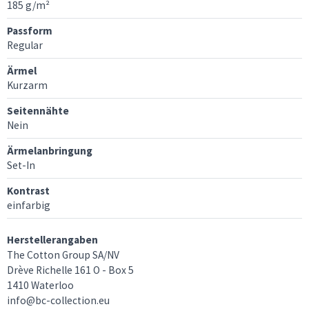
185 g/m²
Passform
Regular
Ärmel
Kurzarm
Seitennähte
Nein
Ärmelanbringung
Set-In
Kontrast
einfarbig
Herstellerangaben
The Cotton Group SA/NV
Drève Richelle 161 O - Box 5
1410 Waterloo
info@bc-collection.eu