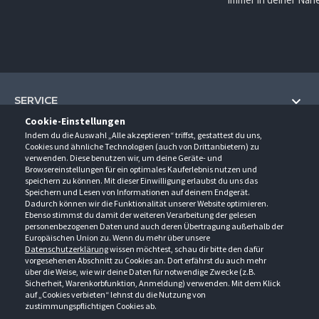
SERVICE
Cookie-Einstellungen
Hilfe und Information
Indem du die Auswahl „Alle akzeptieren“ triffst, gestattest du uns,
UNTERNEHMEN
Cookies und ähnliche Technologien (auch von Drittanbietern) zu
Fragen und Antworten (FAQ)
verwenden. Diese benutzen wir, um deine Geräte- und
Über uns
Browsereinstellungen für ein optimales Kauferlebnis nutzen und
Kontakt
KONTAKT
speichern zu können. Mit dieser Einwilligung erlaubst du uns das
Anfahrt
Newsletter
Speichern und Lesen von Informationen auf deinem Endgerät.
Gröner-Schulze GmbH
Dadurch können wir die Funktionalität unserer Website optimieren.
Ansprechpartner
ÖFFNUNGSZEITEN
Sarirstraße 5
Events
Ebenso stimmst du damit der weiteren Verarbeitung der gelesen
12529 Schönefeld
personenbezogenen Daten und auch deren Übertragung außerhalb der
Außendienstbesuch
Montag - Donnerstag
9:00 - 17:00
Downloads
Europäischen Union zu. Wenn du mehr über unsere
FOLGE UNS
Freitag
9:00 - 15:00
Datenschutzerklärung
wissen möchtest, schau dir bitte den dafür
Jobs & Ausbildung
Berlin-Schönefeld: +49 30 68 29 54-0
Kataloge
vorgesehenen Abschnitt zu Cookies an. Dort erfährst du auch mehr
Saerbeck: +49 2574 88750-0
Retouren/Reklamationen
über die Weise, wie wir deine Daten für notwendige Zwecke (z.B.
Weißenhorn: +49 731 3982-0
Sicherheit, Warenkorbfunktion, Anmeldung) verwenden. Mit dem Klick
auf „Cookies verbieten“ lehnst du die Nutzung von
info@groener-schulze.com
zustimmungspflichtigen Cookies ab.