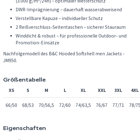
(3.000 g/m²/24h) – optimaler Wetterschutz
DWR-Imprägnierung – dauerhaft wasserabweisend
Verstellbare Kapuze – individueller Schutz
2 Reißverschluss-Seitentaschen – sicherer Stauraum
Winddicht & robust – für professionelle Outdoor- und
Promotion-Einsätze
Nachfolgemodell des B&C Hooded Softshell men Jackets -
JM950.
Größentabelle
XS
S
M
L
XL
XXL
3XL
4XL
66/50
68/53
70/56,5
72/60
74/63,5
76/67
77/71
78/7
Eigenschaften