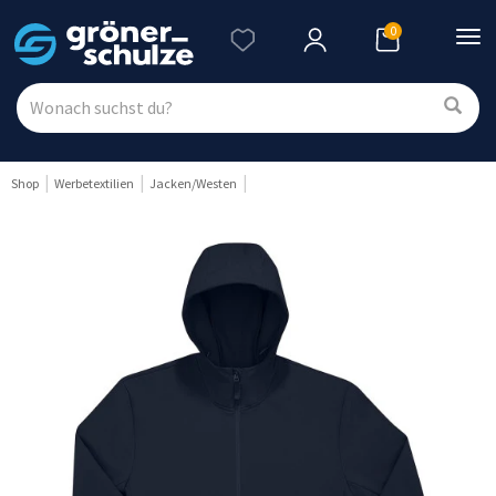
0
Nav
ein
Shop
Werbetextilien
Jacken/Westen