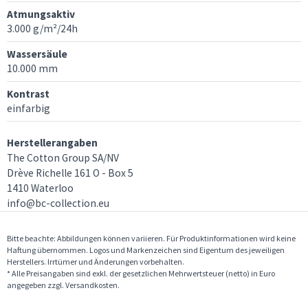
Atmungsaktiv
3.000 g/m²/24h
Wassersäule
10.000 mm
Kontrast
einfarbig
Herstellerangaben
The Cotton Group SA/NV
Drève Richelle 161 O - Box 5
1410 Waterloo
info@bc-collection.eu
Bitte beachte: Abbildungen können variieren. Für Produktinformationen wird keine
Haftung übernommen. Logos und Markenzeichen sind Eigentum des jeweiligen
Herstellers. Irrtümer und Änderungen vorbehalten.
* Alle Preisangaben sind exkl. der gesetzlichen Mehrwertsteuer (netto) in Euro
angegeben zzgl. Versandkosten.