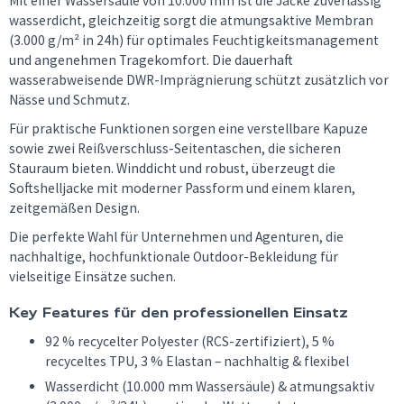
Mit einer Wassersäule von 10.000 mm ist die Jacke zuverlässig
wasserdicht, gleichzeitig sorgt die atmungsaktive Membran
(3.000 g/m² in 24h) für optimales Feuchtigkeitsmanagement
und angenehmen Tragekomfort. Die dauerhaft
wasserabweisende DWR-Imprägnierung schützt zusätzlich vor
Nässe und Schmutz.
Für praktische Funktionen sorgen eine verstellbare Kapuze
sowie zwei Reißverschluss-Seitentaschen, die sicheren
Stauraum bieten. Winddicht und robust, überzeugt die
Softshelljacke mit moderner Passform und einem klaren,
zeitgemäßen Design.
Die perfekte Wahl für Unternehmen und Agenturen, die
nachhaltige, hochfunktionale Outdoor-Bekleidung für
vielseitige Einsätze suchen.
Key Features für den professionellen Einsatz
92 % recycelter Polyester (RCS-zertifiziert), 5 %
recyceltes TPU, 3 % Elastan – nachhaltig & flexibel
Wasserdicht (10.000 mm Wassersäule) & atmungsaktiv