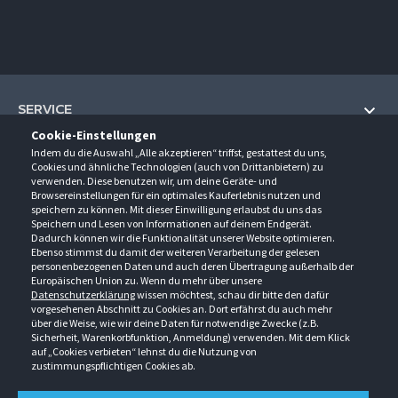
SERVICE
Cookie-Einstellungen
Hilfe und Information
Indem du die Auswahl „Alle akzeptieren“ triffst, gestattest du uns,
UNTERNEHMEN
Cookies und ähnliche Technologien (auch von Drittanbietern) zu
Fragen und Antworten (FAQ)
verwenden. Diese benutzen wir, um deine Geräte- und
Über uns
Browsereinstellungen für ein optimales Kauferlebnis nutzen und
Kontakt
KONTAKT
speichern zu können. Mit dieser Einwilligung erlaubst du uns das
Anfahrt
Newsletter
Speichern und Lesen von Informationen auf deinem Endgerät.
Gröner-Schulze GmbH
Dadurch können wir die Funktionalität unserer Website optimieren.
Ansprechpartner
ÖFFNUNGSZEITEN
Sarirstraße 5
Events
Ebenso stimmst du damit der weiteren Verarbeitung der gelesen
12529 Schönefeld
personenbezogenen Daten und auch deren Übertragung außerhalb der
Außendienstbesuch
Montag - Donnerstag
9:00 - 17:00
Downloads
Europäischen Union zu. Wenn du mehr über unsere
FOLGE UNS
Freitag
9:00 - 15:00
Datenschutzerklärung
wissen möchtest, schau dir bitte den dafür
Jobs & Ausbildung
Berlin-Schönefeld: +49 30 68 29 54-0
Kataloge
vorgesehenen Abschnitt zu Cookies an. Dort erfährst du auch mehr
Saerbeck: +49 2574 88750-0
Retouren/Reklamationen
über die Weise, wie wir deine Daten für notwendige Zwecke (z.B.
Weißenhorn: +49 731 3982-0
Sicherheit, Warenkorbfunktion, Anmeldung) verwenden. Mit dem Klick
auf „Cookies verbieten“ lehnst du die Nutzung von
info@groener-schulze.com
zustimmungspflichtigen Cookies ab.
AGB
Datenschutzbestimmungen
Impressum