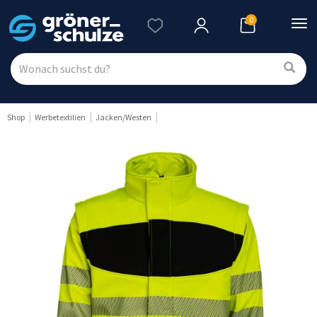
0
Nav
ein
Shop
Werbetextilien
Jacken/Westen