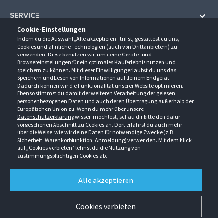
SERVICE
Cookie-Einstellungen
Hilfe und Information
Indem du die Auswahl „Alle akzeptieren“ triffst, gestattest du uns,
UNTERNEHMEN
Cookies und ähnliche Technologien (auch von Drittanbietern) zu
Fragen und Antworten (FAQ)
verwenden. Diese benutzen wir, um deine Geräte- und
Über uns
Browsereinstellungen für ein optimales Kauferlebnis nutzen und
Kontakt
KONTAKT
speichern zu können. Mit dieser Einwilligung erlaubst du uns das
Anfahrt
Newsletter
Speichern und Lesen von Informationen auf deinem Endgerät.
Gröner-Schulze GmbH
Dadurch können wir die Funktionalität unserer Website optimieren.
Ansprechpartner
ÖFFNUNGSZEITEN
Sarirstraße 5
Events
Ebenso stimmst du damit der weiteren Verarbeitung der gelesen
12529 Schönefeld
personenbezogenen Daten und auch deren Übertragung außerhalb der
Außendienstbesuch
Montag - Donnerstag
9:00 - 17:00
Downloads
Europäischen Union zu. Wenn du mehr über unsere
FOLGE UNS
Freitag
9:00 - 15:00
Datenschutzerklärung
wissen möchtest, schau dir bitte den dafür
Jobs & Ausbildung
Berlin-Schönefeld: +49 30 68 29 54-0
Kataloge
vorgesehenen Abschnitt zu Cookies an. Dort erfährst du auch mehr
Saerbeck: +49 2574 88750-0
Retouren/Reklamationen
über die Weise, wie wir deine Daten für notwendige Zwecke (z.B.
Weißenhorn: +49 731 3982-0
Sicherheit, Warenkorbfunktion, Anmeldung) verwenden. Mit dem Klick
auf „Cookies verbieten“ lehnst du die Nutzung von
info@groener-schulze.com
zustimmungspflichtigen Cookies ab.
AGB
Datenschutzbestimmungen
Impressum
Alle akzeptieren
Alle Rechte vorbehalten. © Gröner-Schulze GmbH 2026 Verkauf nur an Unternehmer,
Gewerbetreibende, Freiberufler und öffentliche Institutionen. Kein Verkauf an
Verbraucher. Alle Preise in EURO zzgl. MwSt ab Werk zzgl. Versandkosten. Irrtümer
Cookies verbieten
vorbehalten.