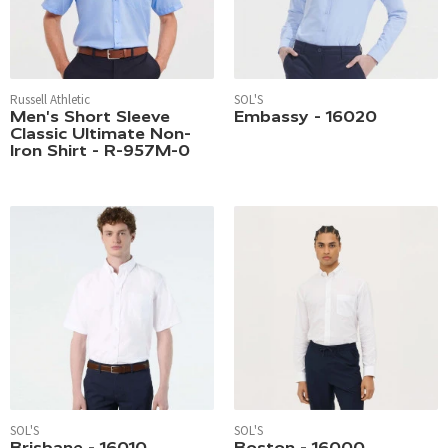
Russell Athletic
SOL'S
Men's Short Sleeve
Embassy - 16020
Classic Ultimate Non-
Iron Shirt - R-957M-0
SOL'S
SOL'S
Brisbane - 16010
Boston - 16000