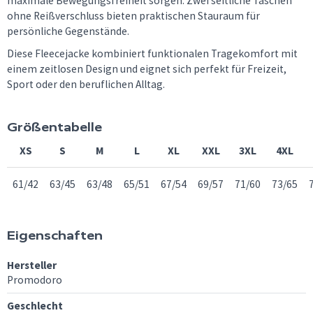
maximale Bewegungsfreiheit sorgen. Zwei seitliche Taschen
ohne Reißverschluss bieten praktischen Stauraum für
persönliche Gegenstände.
Diese Fleecejacke kombiniert funktionalen Tragekomfort mit
einem zeitlosen Design und eignet sich perfekt für Freizeit,
Sport oder den beruflichen Alltag.
Größentabelle
XS
S
M
L
XL
XXL
3XL
4XL
61/42
63/45
63/48
65/51
67/54
69/57
71/60
73/65
Eigenschaften
Hersteller
Promodoro
Geschlecht