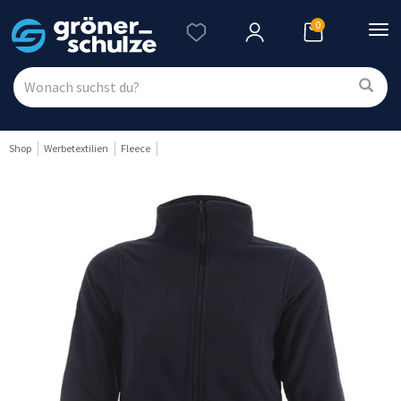
0
Nav
ein
Shop
Werbetextilien
Fleece