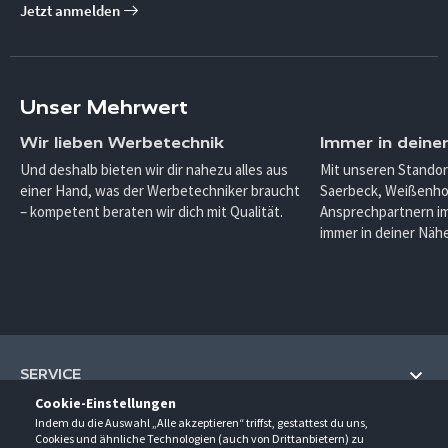
Jetzt anmelden
Unser Mehrwert
Wir lieben Werbetechnik
Immer in deine
Und deshalb bieten wir dir nahezu alles aus
Mit unseren Standor
einer Hand, was der Werbetechniker braucht
Saerbeck, Weißenho
– kompetent beraten wir dich mit Qualität.
Ansprechpartnern im
immer in deiner Nähe
SERVICE
Cookie-Einstellungen
Hilfe und Information
Indem du die Auswahl „Alle akzeptieren“ triffst, gestattest du uns,
UNTERNEHMEN
Cookies und ähnliche Technologien (auch von Drittanbietern) zu
Fragen und Antworten (FAQ)