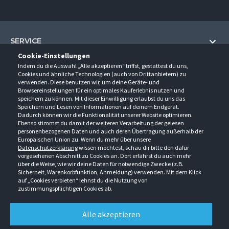
SERVICE
Cookie-Einstellungen
Hilfe und Information
Indem du die Auswahl „Alle akzeptieren“ triffst, gestattest du uns,
UNTERNEHMEN
Cookies und ähnliche Technologien (auch von Drittanbietern) zu
Fragen und Antworten (FAQ)
verwenden. Diese benutzen wir, um deine Geräte- und
Über uns
Browsereinstellungen für ein optimales Kauferlebnis nutzen und
Kontakt
KONTAKT
speichern zu können. Mit dieser Einwilligung erlaubst du uns das
Anfahrt
Newsletter
Speichern und Lesen von Informationen auf deinem Endgerät.
Gröner-Schulze GmbH
Dadurch können wir die Funktionalität unserer Website optimieren.
Ansprechpartner
ÖFFNUNGSZEITEN
Sarirstraße 5
Events
Ebenso stimmst du damit der weiteren Verarbeitung der gelesen
12529 Schönefeld
personenbezogenen Daten und auch deren Übertragung außerhalb der
Außendienstbesuch
Montag - Donnerstag
9:00 - 17:00
Downloads
Europäischen Union zu. Wenn du mehr über unsere
FOLGE UNS
Freitag
9:00 - 15:00
Datenschutzerklärung
wissen möchtest, schau dir bitte den dafür
Jobs & Ausbildung
Berlin-Schönefeld: +49 30 68 29 54-0
Kataloge
vorgesehenen Abschnitt zu Cookies an. Dort erfährst du auch mehr
Saerbeck: +49 2574 88750-0
Retouren/Reklamationen
über die Weise, wie wir deine Daten für notwendige Zwecke (z.B.
Weißenhorn: +49 731 3982-0
Sicherheit, Warenkorbfunktion, Anmeldung) verwenden. Mit dem Klick
auf „Cookies verbieten“ lehnst du die Nutzung von
info@groener-schulze.com
zustimmungspflichtigen Cookies ab.
AGB
Datenschutzbestimmungen
Impressum
Alle akzeptieren
Alle Rechte vorbehalten. © Gröner-Schulze GmbH 2026 Verkauf nur an Unternehmer,
Gewerbetreibende, Freiberufler und öffentliche Institutionen. Kein Verkauf an