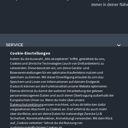
immer in deiner Nähe
SERVICE
Cookie-Einstellungen
Hilfe und Information
Indem du die Auswahl „Alle akzeptieren“ triffst, gestattest du uns,
UNTERNEHMEN
Cookies und ähnliche Technologien (auch von Drittanbietern) zu
Fragen und Antworten (FAQ)
verwenden. Diese benutzen wir, um deine Geräte- und
Über uns
Browsereinstellungen für ein optimales Kauferlebnis nutzen und
Kontakt
KONTAKT
speichern zu können. Mit dieser Einwilligung erlaubst du uns das
Anfahrt
Newsletter
Speichern und Lesen von Informationen auf deinem Endgerät.
Gröner-Schulze GmbH
Dadurch können wir die Funktionalität unserer Website optimieren.
Ansprechpartner
ÖFFNUNGSZEITEN
Sarirstraße 5
Events
Ebenso stimmst du damit der weiteren Verarbeitung der gelesen
12529 Schönefeld
personenbezogenen Daten und auch deren Übertragung außerhalb der
Außendienstbesuch
Montag - Donnerstag
9:00 - 17:00
Downloads
Europäischen Union zu. Wenn du mehr über unsere
FOLGE UNS
Freitag
9:00 - 15:00
Datenschutzerklärung
wissen möchtest, schau dir bitte den dafür
Jobs & Ausbildung
Berlin-Schönefeld: +49 30 68 29 54-0
Kataloge
vorgesehenen Abschnitt zu Cookies an. Dort erfährst du auch mehr
Saerbeck: +49 2574 88750-0
Retouren/Reklamationen
über die Weise, wie wir deine Daten für notwendige Zwecke (z.B.
Weißenhorn: +49 731 3982-0
Sicherheit, Warenkorbfunktion, Anmeldung) verwenden. Mit dem Klick
auf „Cookies verbieten“ lehnst du die Nutzung von
info@groener-schulze.com
zustimmungspflichtigen Cookies ab.