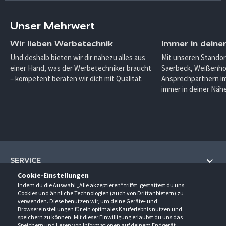
Unser Mehrwert
Wir lieben Werbetechnik
Immer in deine
Und deshalb bieten wir dir nahezu alles aus
Mit unseren Standor
einer Hand, was der Werbetechniker braucht
Saerbeck, Weißenho
– kompetent beraten wir dich mit Qualität.
Ansprechpartnern im
immer in deiner Nähe
SERVICE
Cookie-Einstellungen
Hilfe und Information
Indem du die Auswahl „Alle akzeptieren“ triffst, gestattest du uns,
UNTERNEHMEN
Cookies und ähnliche Technologien (auch von Drittanbietern) zu
Fragen und Antworten (FAQ)
verwenden. Diese benutzen wir, um deine Geräte- und
Über uns
Browsereinstellungen für ein optimales Kauferlebnis nutzen und
Kontakt
KONTAKT
speichern zu können. Mit dieser Einwilligung erlaubst du uns das
Anfahrt
Speichern und Lesen von Informationen auf deinem Endgerät.