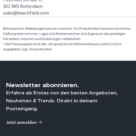
301 IWD Rotterdam
sales@beechfield.com
Bitte beachte: Abbildungen können variieren. Für Produktinformationen wird keine
Haftung übernommen. Logos und Markenzeichen sind Eigentum des jeweiligen
Herstellers. Irrtümer und Änderungen vorbehalten.
* Alle Preisangaben sind exkl. der gesetzlichen Mehrwertsteuer (netto) in Euro
angegeben zzgl. Versandkosten.
Newsletter abonnieren.
Erfahre als Erstes von den besten Angeboten,
Neuheiten & Trends. Direkt in deinem
Posteingang.
Jetzt anmelden