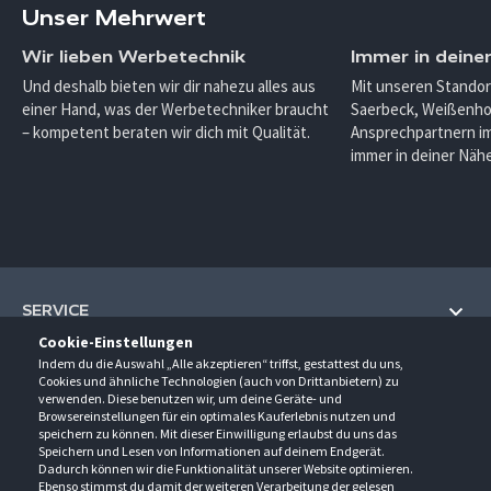
Unser Mehrwert
Wir lieben Werbetechnik
Immer in deine
Und deshalb bieten wir dir nahezu alles aus
Mit unseren Standor
einer Hand, was der Werbetechniker braucht
Saerbeck, Weißenho
– kompetent beraten wir dich mit Qualität.
Ansprechpartnern im
immer in deiner Nähe
SERVICE
Cookie-Einstellungen
Hilfe und Information
Indem du die Auswahl „Alle akzeptieren“ triffst, gestattest du uns,
UNTERNEHMEN
Cookies und ähnliche Technologien (auch von Drittanbietern) zu
Fragen und Antworten (FAQ)
verwenden. Diese benutzen wir, um deine Geräte- und
Über uns
Browsereinstellungen für ein optimales Kauferlebnis nutzen und
Kontakt
KONTAKT
speichern zu können. Mit dieser Einwilligung erlaubst du uns das
Anfahrt
Newsletter
Speichern und Lesen von Informationen auf deinem Endgerät.
Gröner-Schulze GmbH
Dadurch können wir die Funktionalität unserer Website optimieren.
Ansprechpartner
ÖFFNUNGSZEITEN
Sarirstraße 5
Events
Ebenso stimmst du damit der weiteren Verarbeitung der gelesen