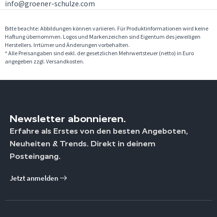
info@groener-schulze.com
Bitte beachte: Abbildungen können variieren. Für Produktinformationen wird keine
Haftung übernommen. Logos und Markenzeichen sind Eigentum des jeweiligen
Herstellers. Irrtümer und Änderungen vorbehalten.
* Alle Preisangaben sind exkl. der gesetzlichen Mehrwertsteuer (netto) in Euro
angegeben zzgl. Versandkosten.
Newsletter abonnieren.
Erfahre als Erstes von den besten Angeboten,
Neuheiten & Trends. Direkt in deinem
Posteingang.
Jetzt anmelden